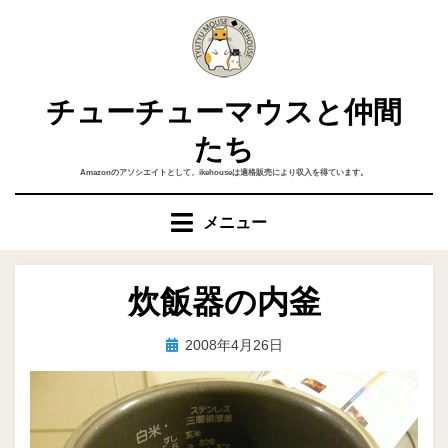
コ
ン
テ
ン
チューチューマウスと仲間
ツ
へ
たち
移
Amazonのアソシエイトとして、ikehouseは適格販売により収入を得ています。
動
す
メニュー
る
炊飯器の内釜
投
投稿者
2008年4月26日
ike
稿
日: