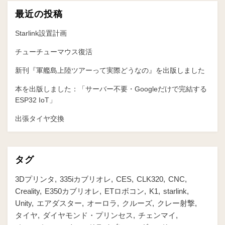
最近の投稿
Starlink設置計画
チューチューマウス復活
新刊『軍艦島上陸ツアーって実際どうなの』を出版しました
本を出版しました：「サーバー不要・Googleだけで完結する
ESP32 IoT」
出張タイヤ交換
タグ
3Dプリンタ
335iカブリオレ
CES
CLK320
CNC
Creality
E350カブリオレ
ETロボコン
K1
starlink
Unity
エアダスター
オーロラ
クルーズ
クレー射撃
タイヤ
ダイヤモンド・プリンセス
チェンマイ