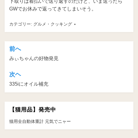
下取りは着払いで送り返すのだけど、いま送ったら
GWでお休みで返ってきてしまいそう。
カテゴリー:
グルメ・クッキング
前へ
投
みぃちゃんの好物発見
稿
ナ
次ヘ
ビ
335iにオイル補充
ゲ
ー
【猫用品】発売中
シ
ョ
猫用全自動体重計 元気でニャー
ン