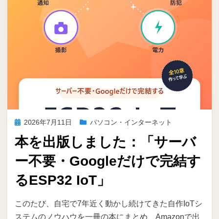
投
2026年7月11日
パソコン・インターネット
稿
本を出版しました：「サーバ
日:
ー不要・Googleだけで完結す
るESP32 IoT」
投稿者
ike
このたび、自宅で7年近く動かし続けてきた自作IoTシ
ステムのノウハウを一冊の本にまとめ、Amazonで出