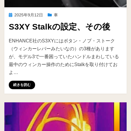
投
2025年9月12日
車
稿
S3XY Stalkの設定、その後
日:
投稿者
ike
ENHANCE社のS3XYにはボタン・ノブ・ストーク
（ウィンカーレバーみたいなの）の3種があります
が、モデル3で一番困っていたハンドルまわしている
最中のウィンカー操作のためにStalkを取り付けてお
よ…
続きを読む