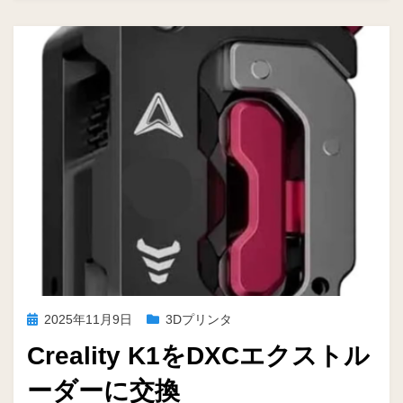
投
2025年11月9日
3Dプリンタ
稿
Creality K1をDXCエクストル
日:
ーダーに交換