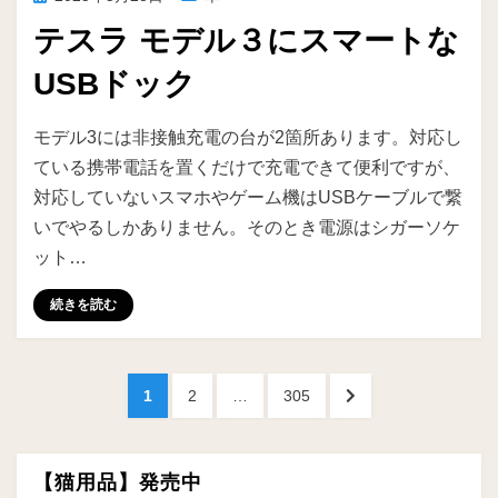
稿
テスラ モデル３にスマートな
日:
USBドック
投稿者
ike
モデル3には非接触充電の台が2箇所あります。対応し
ている携帯電話を置くだけで充電できて便利ですが、
対応していないスマホやゲーム機はUSBケーブルで繋
いでやるしかありません。そのとき電源はシガーソケ
ット…
続きを読む
投
ペ
ペ
ペ
次
1
2
…
305
稿
ー
ー
ー
の
ジ
ジ
ジ
ペ
の
ー
【猫用品】発売中
ジ