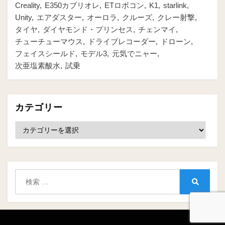
Creality
E350カブリオレ
ETロボコン
K1
starlink
Unity
エアダスター
オーロラ
クルーズ
クレー射撃
タイヤ
ダイヤモンド・プリンセス
チェンマイ
チューチューマウス
ドライブレコーダー
ドローン
フェイスシールド
モデル3
元気でニャー
次亜塩素酸水
試乗
カテゴリー
カ
テ
ゴ
リ
ー
検
索:
検
索
Amphibious Theme by
TemplatePocket
⋅
Powered by
WordPress