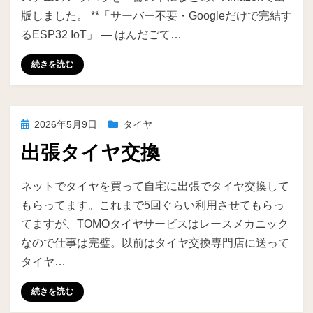
版しました。 **「サーバー不要・Googleだけで完結す
るESP32 IoT」 ― はんだごて…
続きを読む
投
2026年5月9日
タイヤ
稿
出張タイヤ交換
日:
投稿者
ike
ネットでタイヤを買って自宅に出張でタイヤ交換して
もらってます。これまで5回ぐらい利用させてもらっ
てますが、TOMOタイヤサービスはレースメカニック
なので仕事は完璧。以前はタイヤ交換専門店に送って
タイヤ…
続きを読む