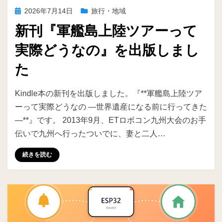
投
2026年7月14日
旅行・地域
稿
新刊『軍艦島上陸ツアーって
日:
実際どうなの』を出版しまし
た
投稿者
ike
Kindle本の新刊を出版しました。『**軍艦島上陸ツア
ーって実際どうなの ―世界遺産になる前に行ってきた
―**』です。 2013年9月、ETロボコン九州大会のお手
伝いで九州へ行ったついでに、妻と二人…
続きを読む