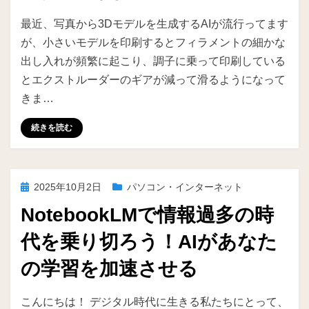
投稿者
ike
最近、写真から3Dモデルを生成するAIが流行ってます
が、小さいモデルを印刷するとフィラメントの細かな
出し入れが頻繁に起こり、調子に乗って印刷している
とエクストルーダーのギアが減って滑るようになって
きま…
続きを読む
投
2025年10月2日
パソコン・インターネット
稿
NotebookLMで情報過多の時
日:
代を乗り切ろう！AIがあなた
の学習を加速させる
投稿者
ike
こんにちは！ デジタル時代に生きる私たちにとって、