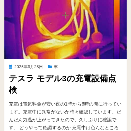
投
2025年6月25日
車
稿
テスラ モデル3の充電設備点
日:
検
投稿者
ike
充電は電気料金が安い夜の1時から6時の間に行ってい
ます。充電中に異常がないか時々確認しています。だ
んだん気温が上がってきたので、久しぶりに確認で
す。 どうやって確認するのか 充電中は色んなところ