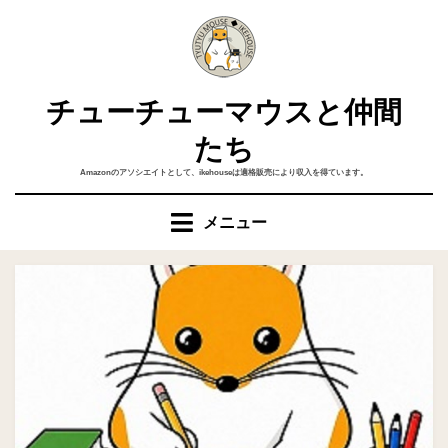
コ
ン
テ
ン
チューチューマウスと仲間
ツ
へ
たち
移
Amazonのアソシエイトとして、ikehouseは適格販売により収入を得ています。
動
す
メニュー
る