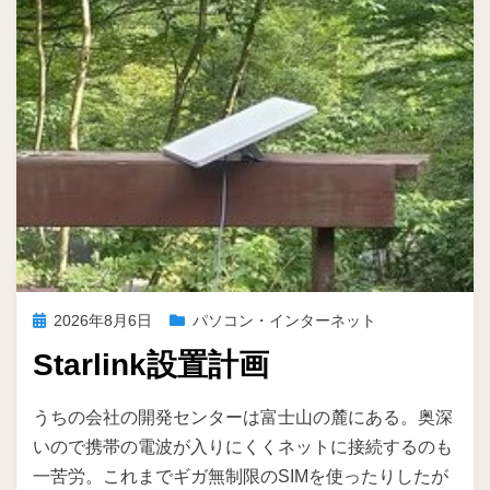
投
2026年8月6日
パソコン・インターネット
稿
Starlink設置計画
日:
投稿者
ike
うちの会社の開発センターは富士山の麓にある。奥深
いので携帯の電波が入りにくくネットに接続するのも
一苦労。これまでギガ無制限のSIMを使ったりしたが