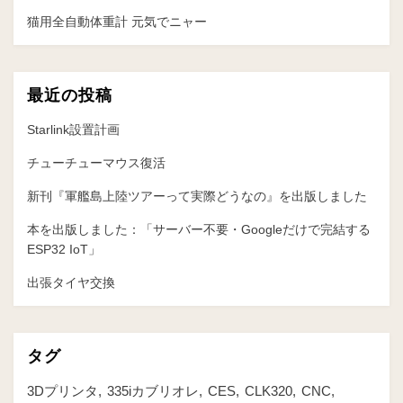
ペ
へ
猫用全自動体重計 元気でニャー
ー
ジ
送
最近の投稿
り
Starlink設置計画
チューチューマウス復活
新刊『軍艦島上陸ツアーって実際どうなの』を出版しました
本を出版しました：「サーバー不要・Googleだけで完結する
ESP32 IoT」
出張タイヤ交換
タグ
3Dプリンタ
335iカブリオレ
CES
CLK320
CNC