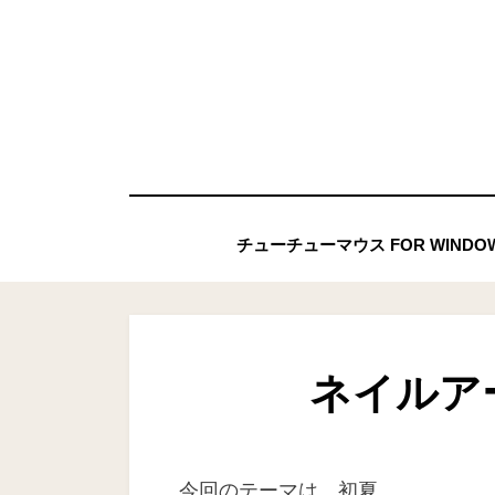
コ
ン
テ
ン
ツ
へ
移
チューチューマウス FOR WIND
動
す
る
ネイルア
今回のテーマは、初夏