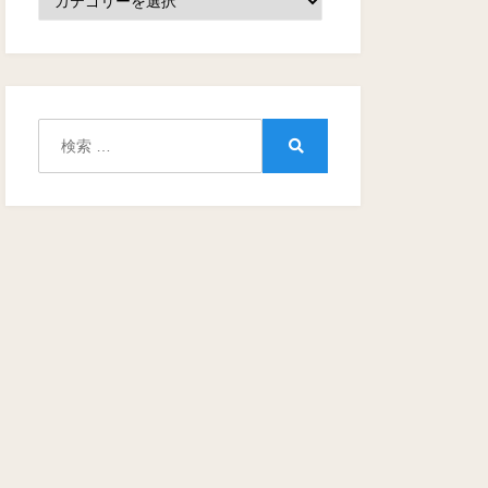
テ
ゴ
リ
ー
検
索:
検
索