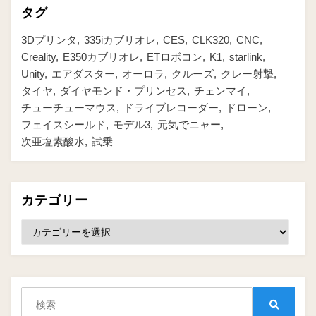
タグ
3Dプリンタ
335iカブリオレ
CES
CLK320
CNC
Creality
E350カブリオレ
ETロボコン
K1
starlink
Unity
エアダスター
オーロラ
クルーズ
クレー射撃
タイヤ
ダイヤモンド・プリンセス
チェンマイ
チューチューマウス
ドライブレコーダー
ドローン
フェイスシールド
モデル3
元気でニャー
次亜塩素酸水
試乗
カテゴリー
カ
テ
ゴ
リ
ー
検
索:
検