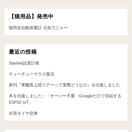
ー
【猫用品】発売中
シ
ョ
猫用全自動体重計 元気でニャー
ン
最近の投稿
Starlink設置計画
チューチューマウス復活
新刊『軍艦島上陸ツアーって実際どうなの』を出版しました
本を出版しました：「サーバー不要・Googleだけで完結する
ESP32 IoT」
出張タイヤ交換