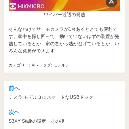
ワイパー近辺の発熱
そんなわけでサーモカメラが1台あるととても便利で
す。家中を探し回って、動いていないはずの装置が発
熱しているとか、家の窓から熱が逃げているとか、い
ろんな発見ができます
カテゴリー:
車
タグ:
モデル3
前へ
投
テスラ モデル３にスマートなUSBドック
稿
ナ
次ヘ
ビ
S3XY Stalkの設定、その後
ゲ