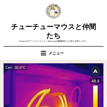
コ
ン
テ
ン
チューチューマウスと仲間
ツ
へ
たち
移
Amazonのアソシエイトとして、ikehouseは適格販売により収入を得ています。
動
す
メニュー
る