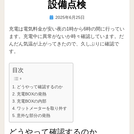
設備点検
投
投稿者
2025年6月25日
ike
稿
充電は電気料金が安い夜の1時から6時の間に行ってい
日:
ます。充電中に異常がないか時々確認しています。だ
んだん気温が上がってきたので、久しぶりに確認で
す。
目次
どうやって確認するのか
充電BOXの発熱
充電BOXの内部
ワットメーターを取り外す
意外な部分の発熱
どうやって確認するのか