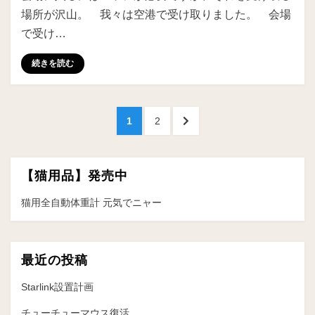
場所が沢山。 我々は空港で受け取りました。 会場
で受け…
続きを読む
投
ペ
ペ
次
1
2
稿
ー
ー
の
ジ
ジ
ペ
の
ー
【猫用品】発売中
ペ
ジ
へ
猫用全自動体重計 元気でニャー
ー
ジ
送
最近の投稿
り
Starlink設置計画
チューチューマウス復活