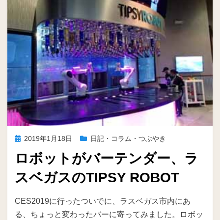
投
2019年1月18日
日記・コラム・つぶやき
稿
ロボットがバーテンダー、ラ
日:
スベガスのTIPSY ROBOT
投稿者
ike
CES2019に行ったついでに、ラスベガス市内にあ
る、ちょっと変わったバーに寄ってみました。ロボッ