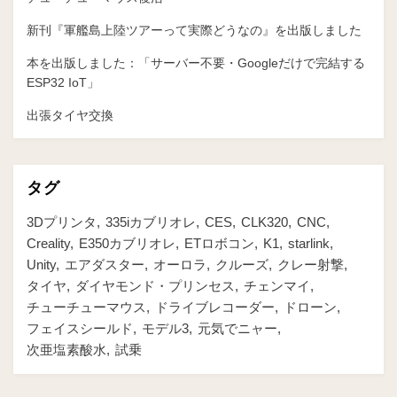
新刊『軍艦島上陸ツアーって実際どうなの』を出版しました
本を出版しました：「サーバー不要・Googleだけで完結する
ESP32 IoT」
出張タイヤ交換
タグ
3Dプリンタ
335iカブリオレ
CES
CLK320
CNC
Creality
E350カブリオレ
ETロボコン
K1
starlink
Unity
エアダスター
オーロラ
クルーズ
クレー射撃
タイヤ
ダイヤモンド・プリンセス
チェンマイ
チューチューマウス
ドライブレコーダー
ドローン
フェイスシールド
モデル3
元気でニャー
次亜塩素酸水
試乗