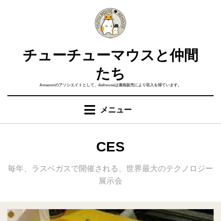
コ
ン
テ
ン
チューチューマウスと仲間
ツ
へ
たち
移
Amazonのアソシエイトとして、ikehouseは適格販売により収入を得ています。
動
す
メニュー
る
タグ
:
CES
毎年、ラスベガスで開催される、世界最大のテクノロジー
展示会