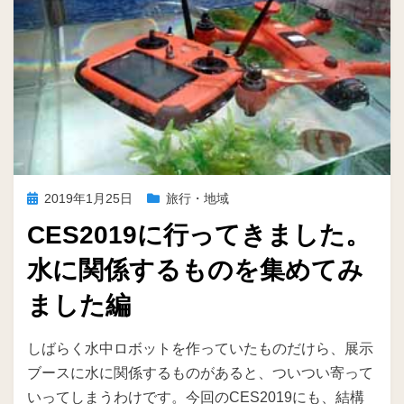
投
2019年1月25日
旅行・地域
稿
CES2019に行ってきました。
日:
水に関係するものを集めてみ
ました編
投稿者
ike
しばらく水中ロボットを作っていたものだけら、展示
ブースに水に関係するものがあると、ついつい寄って
いってしまうわけです。今回のCES2019にも、結構