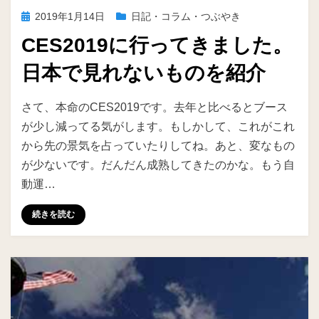
投
2019年1月14日
日記・コラム・つぶやき
稿
CES2019に行ってきました。
日:
日本で見れないものを紹介
投稿者
ike
さて、本命のCES2019です。去年と比べるとブース
が少し減ってる気がします。もしかして、これがこれ
から先の景気を占っていたりしてね。あと、変なもの
が少ないです。だんだん成熟してきたのかな。もう自
動運…
続きを読む