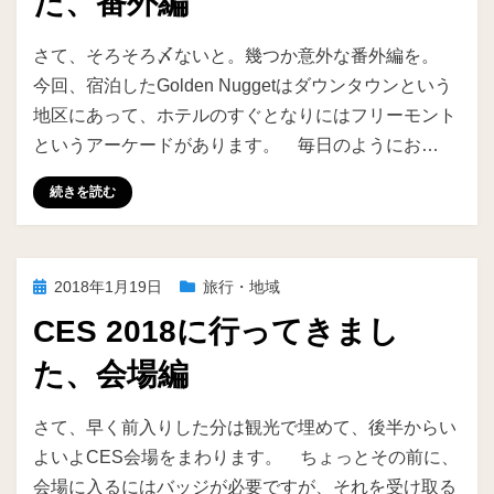
た、番外編
投稿者
ike
さて、そろそろ〆ないと。幾つか意外な番外編を。
今回、宿泊したGolden Nuggetはダウンタウンという
地区にあって、ホテルのすぐとなりにはフリーモント
というアーケードがあります。 毎日のようにお…
続きを読む
投
2018年1月19日
旅行・地域
稿
CES 2018に行ってきまし
日:
た、会場編
投稿者
ike
さて、早く前入りした分は観光で埋めて、後半からい
よいよCES会場をまわります。 ちょっとその前に、
会場に入るにはバッジが必要ですが、それを受け取る