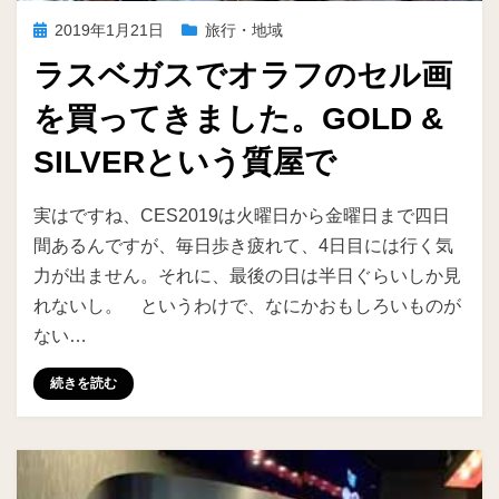
投
2019年1月21日
旅行・地域
稿
ラスベガスでオラフのセル画
日:
を買ってきました。GOLD &
SILVERという質屋で
投稿者
ike
実はですね、CES2019は火曜日から金曜日まで四日
間あるんですが、毎日歩き疲れて、4日目には行く気
力が出ません。それに、最後の日は半日ぐらいしか見
れないし。 というわけで、なにかおもしろいものが
ない…
続きを読む