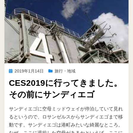
投
2019年1月14日
旅行・地域
稿
CES2019に行ってきました。
日:
その前にサンディエゴ
投稿者
ike
サンディエゴに空母ミッドウェイが停泊していて見れ
るというので、ロサンゼルスからサンディエゴまで移
動です。サンディエゴは港町みたいな綺麗なところ。
なぜ、ここに退役した空母があるかといえば、ここに