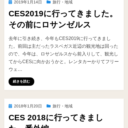
投
2019年1月14日
旅行・地域
稿
CES2019に行ってきました。
日:
その前にロサンゼルス
投稿者
ike
去年に引き続き、今年もCES2019に行ってきまし
た。前回は主だったラスベガス近辺の観光地は回った
ので、今年は、ロサンゼルスから前入りして、観光し
てからCESに向かおうかと。レンタカーかりてフリー
ウェ…
続きを読む
投
2018年1月20日
旅行・地域
稿
CES 2018に行ってきまし
日: