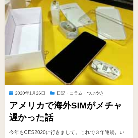
投
2020年1月26日
日記・コラム・つぶやき
稿
アメリカで海外SIMがメチャ
日:
遅かった話
投稿者
ike
今年もCES2020に行きまして。これで３年連続。い