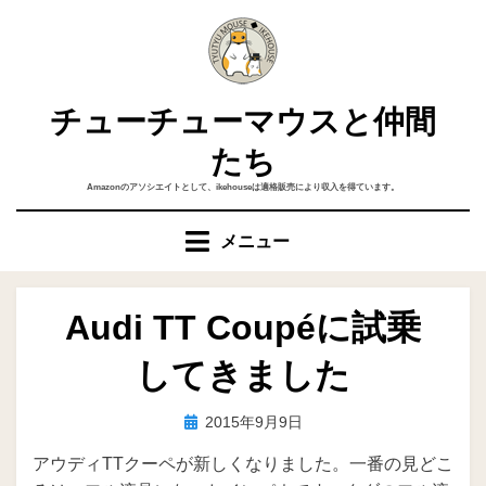
コ
ン
テ
ン
チューチューマウスと仲間
ツ
へ
たち
移
Amazonのアソシエイトとして、ikehouseは適格販売により収入を得ています。
動
す
メニュー
る
Audi TT Coupéに試乗
してきました
投
投稿者
2015年9月9日
ike
稿
アウディTTクーペが新しくなりました。一番の見どこ
日: