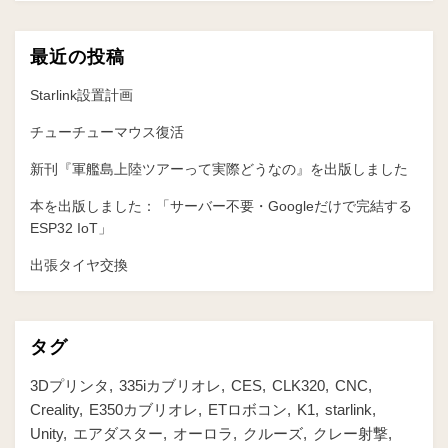
ン
最近の投稿
Starlink設置計画
チューチューマウス復活
新刊『軍艦島上陸ツアーって実際どうなの』を出版しました
本を出版しました：「サーバー不要・Googleだけで完結する
ESP32 IoT」
出張タイヤ交換
タグ
3Dプリンタ
335iカブリオレ
CES
CLK320
CNC
Creality
E350カブリオレ
ETロボコン
K1
starlink
Unity
エアダスター
オーロラ
クルーズ
クレー射撃