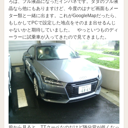
ろは、フル液晶になったインパネです。タダのフル液
晶なら他にもありますけど、今度のはナビ画面もメー
ター類と一緒に出ます。これがGoogleMapだったら、
もしかしてPCで設定した地点をそのまま出せるんじ
ゃないかと期待していました。 やっといつものディ
ーラーに試乗車が入ってきたので見てきました。
前から見ると、TTクーペなのだけど随分背が低くなっ