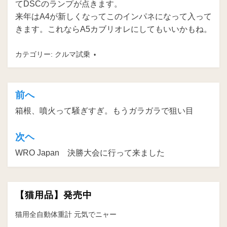
てDSCのランプが点きます。
来年はA4が新しくなってこのインパネになって入って
きます。これならA5カブリオレにしてもいいかもね。
カテゴリー:
クルマ試乗
前へ
投
箱根、噴火って騒ぎすぎ。もうガラガラで狙い目
稿
ナ
次ヘ
ビ
WRO Japan 決勝大会に行って来ました
ゲ
ー
【猫用品】発売中
シ
ョ
猫用全自動体重計 元気でニャー