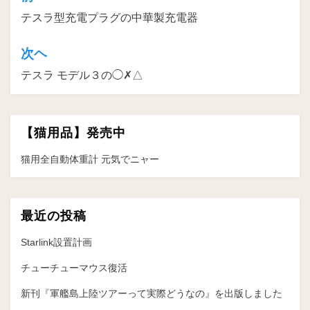
投
テスラ型充電プラグの中華製充電器
稿
ナ
次ヘ
ビ
テスラ モデル３の◯✗△
ゲ
ー
【猫用品】発売中
シ
ョ
猫用全自動体重計 元気でニャー
ン
最近の投稿
Starlink設置計画
チューチューマウス復活
新刊『軍艦島上陸ツアーって実際どうなの』を出版しました