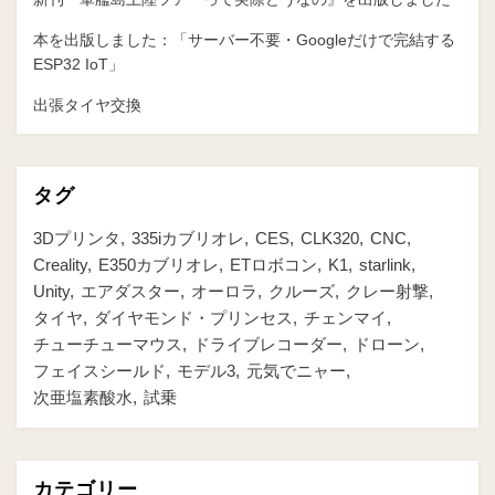
本を出版しました：「サーバー不要・Googleだけで完結する
ESP32 IoT」
出張タイヤ交換
タグ
3Dプリンタ
335iカブリオレ
CES
CLK320
CNC
Creality
E350カブリオレ
ETロボコン
K1
starlink
Unity
エアダスター
オーロラ
クルーズ
クレー射撃
タイヤ
ダイヤモンド・プリンセス
チェンマイ
チューチューマウス
ドライブレコーダー
ドローン
フェイスシールド
モデル3
元気でニャー
次亜塩素酸水
試乗
カテゴリー