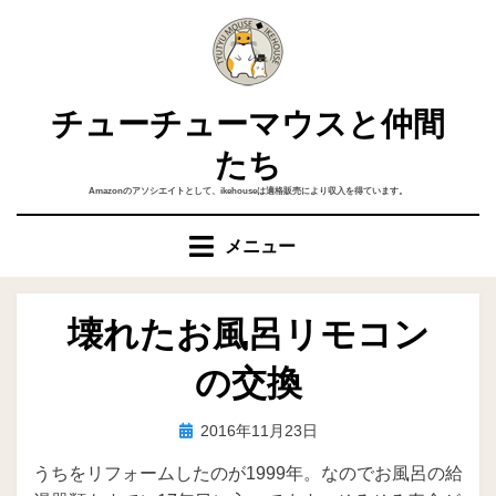
コ
ン
テ
ン
チューチューマウスと仲間
ツ
へ
たち
移
Amazonのアソシエイトとして、ikehouseは適格販売により収入を得ています。
動
す
メニュー
る
壊れたお風呂リモコン
の交換
投
投稿者
2016年11月23日
ike
稿
うちをリフォームしたのが1999年。なのでお風呂の給
日: