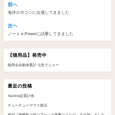
前へ
投
海洋ロボコンに出場してきました
稿
ナ
次ヘ
ビ
ノート e-Powerに試乗してきました
ゲ
ー
【猫用品】発売中
シ
ョ
猫用全自動体重計 元気でニャー
ン
最近の投稿
Starlink設置計画
チューチューマウス復活
新刊『軍艦島上陸ツアーって実際どうなの』を出版しました