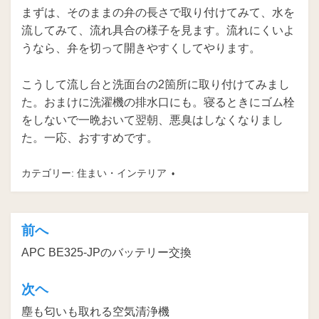
まずは、そのままの弁の長さで取り付けてみて、水を
流してみて、流れ具合の様子を見ます。流れにくいよ
うなら、弁を切って開きやすくしてやります。
こうして流し台と洗面台の2箇所に取り付けてみまし
た。おまけに洗濯機の排水口にも。寝るときにゴム栓
をしないで一晩おいて翌朝、悪臭はしなくなりまし
た。一応、おすすめです。
カテゴリー:
住まい・インテリア
前へ
投
APC BE325-JPのバッテリー交換
稿
ナ
次ヘ
ビ
塵も匂いも取れる空気清浄機