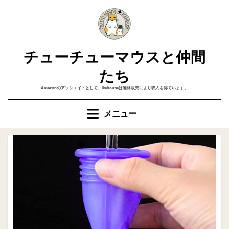
コ
ン
テ
ン
チューチューマウスと仲間
ツ
へ
たち
移
Amazonのアソシエイトとして、ikehouseは適格販売により収入を得ています。
動
す
メニュー
る