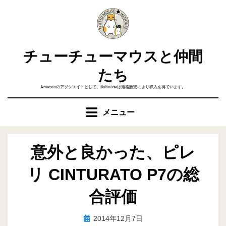
コ
ン
テ
ン
チューチューマウスと仲間
ツ
へ
たち
移
Amazonのアソシエイトとして、ikehouseは適格販売により収入を得ています。
動
す
メニュー
る
意外と良かった、ピレ
リ CINTURATO P7の総
合評価
投
投稿者
2014年12月7日
ike