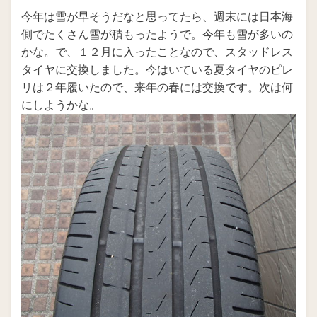
稿
今年は雪が早そうだなと思ってたら、週末には日本海
日:
側でたくさん雪が積もったようで。今年も雪が多いの
かな。で、１２月に入ったことなので、スタッドレス
タイヤに交換しました。今はいている夏タイヤのピレ
リは２年履いたので、来年の春には交換です。次は何
にしようかな。