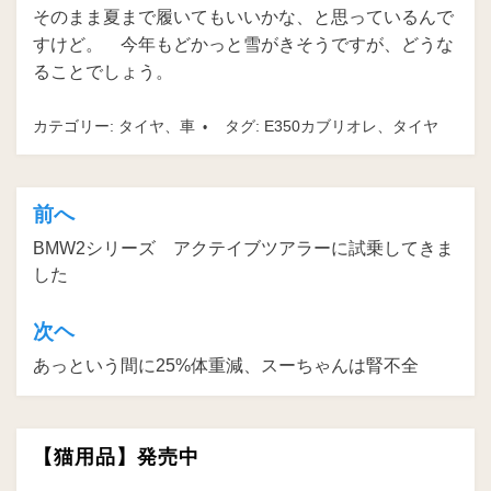
そのまま夏まで履いてもいいかな、と思っているんで
すけど。 今年もどかっと雪がきそうですが、どうな
ることでしょう。
カテゴリー:
タイヤ
、
車
タグ:
E350カブリオレ
、
タイヤ
前へ
投
BMW2シリーズ アクテイブツアラーに試乗してきま
稿
した
ナ
ビ
次ヘ
ゲ
あっという間に25%体重減、スーちゃんは腎不全
ー
シ
【猫用品】発売中
ョ