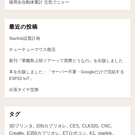
猫用全自動体重計 元気でニャー
ン
最近の投稿
Starlink設置計画
チューチューマウス復活
新刊『軍艦島上陸ツアーって実際どうなの』を出版しました
本を出版しました：「サーバー不要・Googleだけで完結する
ESP32 IoT」
出張タイヤ交換
タグ
3Dプリンタ
335iカブリオレ
CES
CLK320
CNC
Creality
E350カブリオレ
ETロボコン
K1
starlink