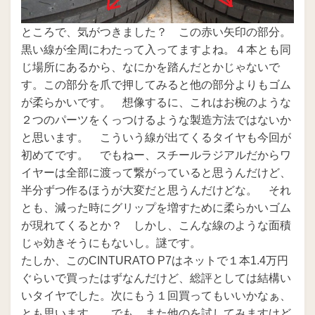
ところで、気がつきました？ この赤い矢印の部分。
黒い線が全周にわたって入ってますよね。４本とも同
じ場所にあるから、なにかを踏んだとかじゃないで
す。この部分を爪で押してみると他の部分よりもゴム
が柔らかいです。 想像するに、これはお椀のような
２つのパーツをくっつけるような製造方法ではないか
と思います。 こういう線が出てくるタイヤも今回が
初めてです。 でもねー、スチールラジアルだからワ
イヤーは全部に渡って繋がっていると思うんだけど、
半分ずつ作るほうが大変だと思うんだけどな。 それ
とも、減った時にグリップを増すために柔らかいゴム
が現れてくるとか？ しかし、こんな線のような面積
じゃ効きそうにもないし。謎です。
たしか、このCINTURATO P7はネットで１本1.4万円
ぐらいで買ったはずなんだけど、総評としては結構い
いタイヤでした。次にもう１回買ってもいいかなぁ、
とも思います。 でも、また他のを試してみますけど