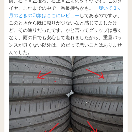
前、右下＝左後ろ、右上＝左前のタイヤです。このタ
イヤ、これまでの中で一番長持ちかも。
履いて３ヶ
月のときの印象はここにレビュー
してあるのですが、
このときから既に減りが少ないなと感じてましたけ
ど、その通りだったです。かと言ってグリップは悪く
なく、雨の日でも安心して走れましたから、重量バラ
ンスが良くない以外は、めだって悪いことはありませ
んでした。