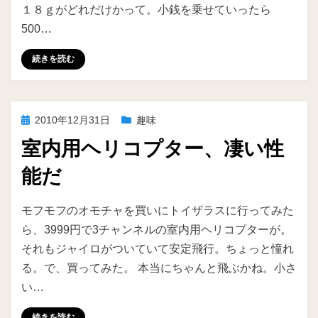
１８ｇがどれだけかって。小銭を乗せていったら
500…
続きを読む
投
2010年12月31日
趣味
稿
室内用ヘリコプター、凄い性
日:
能だ
投稿者
ike
モフモフのオモチャを買いにトイザラスに行ってみた
ら、3999円で3チャンネルの室内用ヘリコプターが。
それもジャイロがついていて安定飛行。ちょっと憧れ
る。で、買ってみた。 本当にちゃんと飛ぶかね。小さ
い…
続きを読む