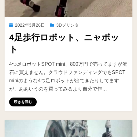
投
2022年3月26日
3Dプリンタ
稿
4足歩行ロボット、ニャボッ
日:
ト
投稿者
ike
4つ足ロボットSPOT mini、800万円で売ってますが流
石に買えません。クラウドファンディングでもSPOT
miniのような4つ足ロボットが出てきたりしてます
が、ああいうのを買ってみるより自分で作…
続きを読む