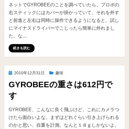
投稿者
ike
ネットでGYROBEEのことを調べていたら、プロポの
右スティックにはカバーが掛かっていて、それを外す
と前進と左右は同時に操作できるようになると。試し
にマイナスドライバーでこじったら簡単に外れまし
た。な…
続きを読む
投
2010年12月31日
趣味
稿
GYROBEEの重さは612円で
日:
す
投稿者
ike
GYROBEE、こんなに良く飛ぶけど、これにカメラつ
けたら面白いよな。まずはどれぐらい引き上げられる
のかと思い、自重を計測。なんと１８ｇしかないよ。