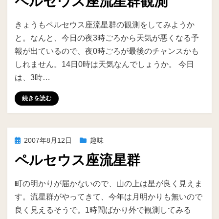
ペルセウス座流星群観測
日:
投稿者
ike
きょうもペルセウス座流星群の観測をしてみようか
と。なんと、今日の夜3時ごろから天気が悪くなる予
報が出ているので、夜0時ごろが最後のチャンスかも
しれません。14日0時は天気なんでしょうか。 今日
は、3時…
続きを読む
投
2007年8月12日
趣味
稿
ペルセウス座流星群
日:
投稿者
ike
町の明かりが届かないので、山の上は星が良く見えま
す。流星群がやってきて、今年は月明かりも無いので
良く見えるそうで。1時間ばかり外で観測してみる