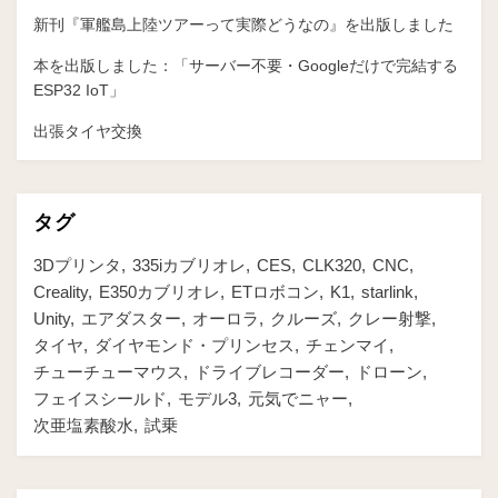
新刊『軍艦島上陸ツアーって実際どうなの』を出版しました
本を出版しました：「サーバー不要・Googleだけで完結する
ESP32 IoT」
出張タイヤ交換
タグ
3Dプリンタ
335iカブリオレ
CES
CLK320
CNC
Creality
E350カブリオレ
ETロボコン
K1
starlink
Unity
エアダスター
オーロラ
クルーズ
クレー射撃
タイヤ
ダイヤモンド・プリンセス
チェンマイ
チューチューマウス
ドライブレコーダー
ドローン
フェイスシールド
モデル3
元気でニャー
次亜塩素酸水
試乗