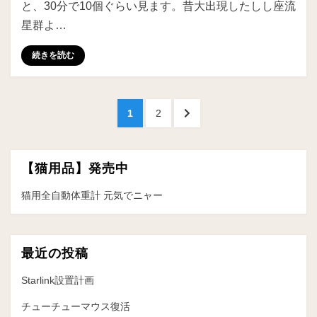
と、30分で10個ぐらい見ます。昔大出現したしし座流
星群よ…
続きを読む
投
ペ
ペ
次
1
2
稿
ー
ー
の
ジ
ジ
ペ
の
ー
【猫用品】発売中
ペ
ジ
へ
猫用全自動体重計 元気でニャー
ー
ジ
送
最近の投稿
り
Starlink設置計画
チューチューマウス復活