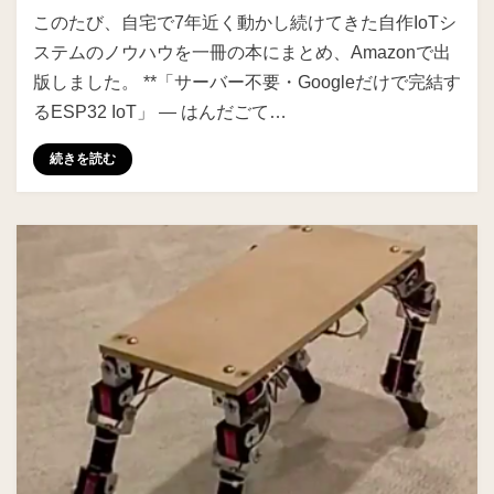
投稿者
ike
このたび、自宅で7年近く動かし続けてきた自作IoTシ
ステムのノウハウを一冊の本にまとめ、Amazonで出
版しました。 **「サーバー不要・Googleだけで完結す
るESP32 IoT」 ― はんだごて…
続きを読む