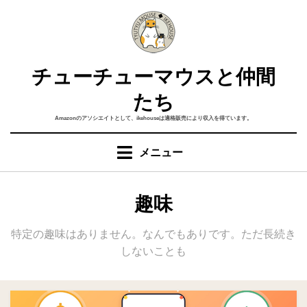
コ
ン
テ
ン
チューチューマウスと仲間
ツ
へ
たち
移
Amazonのアソシエイトとして、ikehouseは適格販売により収入を得ています。
動
す
メニュー
る
カテゴリー
:
趣味
特定の趣味はありません。なんでもありです。ただ長続き
しないことも