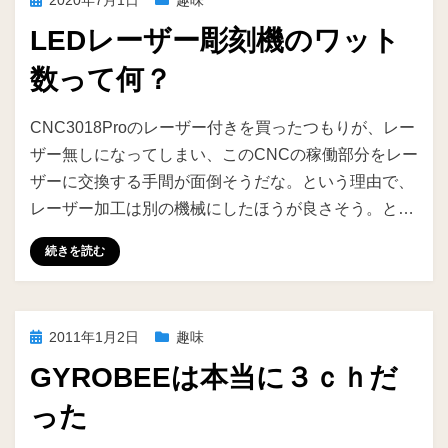
2020年7月1日
趣味
稿
LEDレーザー彫刻機のワット
日:
数って何？
投稿者
ike
CNC3018Proのレーザー付きを買ったつもりが、レー
ザー無しになってしまい、このCNCの稼働部分をレー
ザーに交換する手間が面倒そうだな。という理由で、
レーザー加工は別の機械にしたほうが良さそう。と…
続きを読む
投
2011年1月2日
趣味
稿
GYROBEEは本当に３ｃｈだ
日:
った