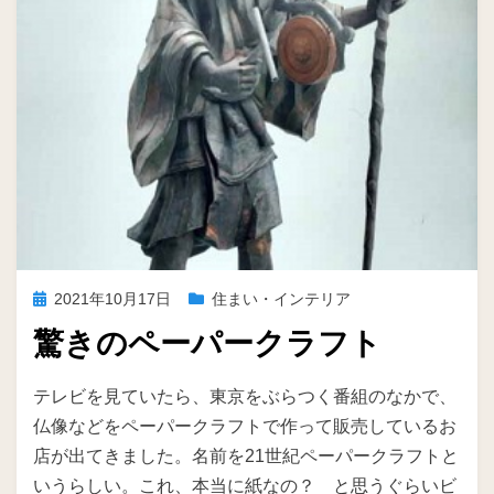
投
2021年10月17日
住まい・インテリア
稿
驚きのペーパークラフト
日:
投稿者
ike
テレビを見ていたら、東京をぶらつく番組のなかで、
仏像などをペーパークラフトで作って販売しているお
店が出てきました。名前を21世紀ペーパークラフトと
いうらしい。これ、本当に紙なの？ と思うぐらいビ