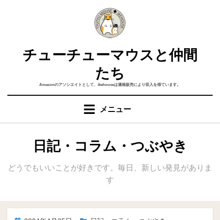
コ
ン
テ
ン
チューチューマウスと仲間
ツ
へ
たち
移
Amazonのアソシエイトとして、ikehouseは適格販売により収入を得ています。
動
す
メニュー
る
カテゴリー
:
日記・コラム・つぶやき
どうでもいいことが好きです。毎日、新しい発見がありま
す