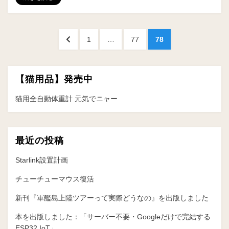
投
前
ペ
ペ
ペ
1
…
77
78
稿
の
ー
ー
ー
ペ
ジ
ジ
ジ
の
ー
【猫用品】発売中
ペ
ジ
へ
猫用全自動体重計 元気でニャー
ー
ジ
送
最近の投稿
り
Starlink設置計画
チューチューマウス復活
新刊『軍艦島上陸ツアーって実際どうなの』を出版しました
本を出版しました：「サーバー不要・Googleだけで完結する
ESP32 IoT」