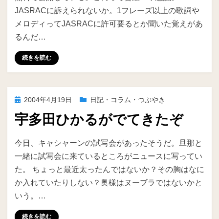
JASRACに訴えられないか。1フレーズ以上の歌詞や
メロディってJASRACに許可要るとか聞いた覚えがあ
るんだ…
続きを読む
投
2004年4月19日
日記・コラム・つぶやき
稿
宇多田ひかるがでてきたぞ
日:
投稿者
ike
今日、キャシャーンの試写会があったそうだ。旦那と
一緒に試写会に来ているところがニュースに写ってい
た。 ちょっと最近太ったんではないか？その胸はなに
か入れていたりしない？奥様はヌーブラではないかと
いう。…
続きを読む