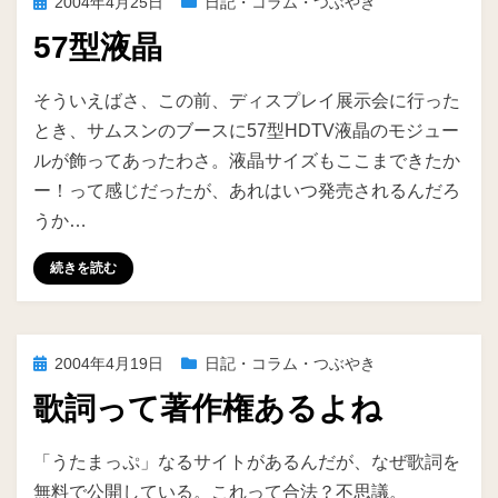
投
2004年4月25日
日記・コラム・つぶやき
稿
57型液晶
日:
投稿者
ike
そういえばさ、この前、ディスプレイ展示会に行った
とき、サムスンのブースに57型HDTV液晶のモジュー
ルが飾ってあったわさ。液晶サイズもここまできたか
ー！って感じだったが、あれはいつ発売されるんだろ
うか…
続きを読む
投
2004年4月19日
日記・コラム・つぶやき
稿
歌詞って著作権あるよね
日:
投稿者
ike
「うたまっぷ」なるサイトがあるんだが、なぜ歌詞を
無料で公開している。これって合法？不思議。