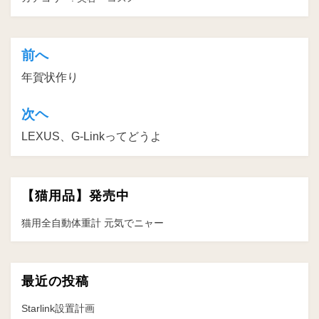
前へ
投
年賀状作り
稿
ナ
次ヘ
ビ
LEXUS、G-Linkってどうよ
ゲ
ー
【猫用品】発売中
シ
ョ
猫用全自動体重計 元気でニャー
ン
最近の投稿
Starlink設置計画