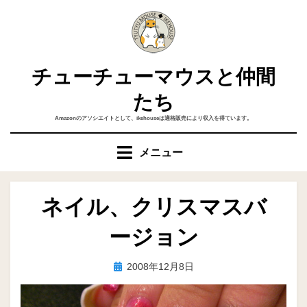
コ
ン
テ
ン
チューチューマウスと仲間
ツ
へ
たち
移
Amazonのアソシエイトとして、ikehouseは適格販売により収入を得ています。
動
す
メニュー
る
ネイル、クリスマスバ
ージョン
投
投稿者
2008年12月8日
ike
稿
日: