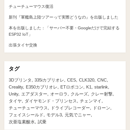
チューチューマウス復活
新刊『軍艦島上陸ツアーって実際どうなの』を出版しました
本を出版しました：「サーバー不要・Googleだけで完結する
ESP32 IoT」
出張タイヤ交換
タグ
3Dプリンタ
335iカブリオレ
CES
CLK320
CNC
Creality
E350カブリオレ
ETロボコン
K1
starlink
Unity
エアダスター
オーロラ
クルーズ
クレー射撃
タイヤ
ダイヤモンド・プリンセス
チェンマイ
チューチューマウス
ドライブレコーダー
ドローン
フェイスシールド
モデル3
元気でニャー
次亜塩素酸水
試乗