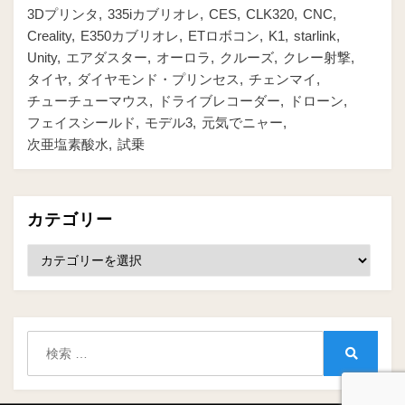
3Dプリンタ
335iカブリオレ
CES
CLK320
CNC
Creality
E350カブリオレ
ETロボコン
K1
starlink
Unity
エアダスター
オーロラ
クルーズ
クレー射撃
タイヤ
ダイヤモンド・プリンセス
チェンマイ
チューチューマウス
ドライブレコーダー
ドローン
フェイスシールド
モデル3
元気でニャー
次亜塩素酸水
試乗
カテゴリー
カ
テ
ゴ
リ
ー
検
索:
検
索