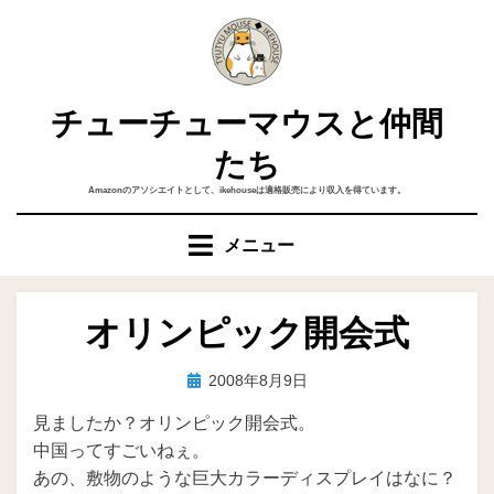
コ
ン
テ
ン
チューチューマウスと仲間
ツ
へ
たち
移
Amazonのアソシエイトとして、ikehouseは適格販売により収入を得ています。
動
す
メニュー
る
オリンピック開会式
投
投稿者
2008年8月9日
ike
稿
見ましたか？オリンピック開会式。
日:
中国ってすごいねぇ。
あの、敷物のような巨大カラーディスプレイはなに？