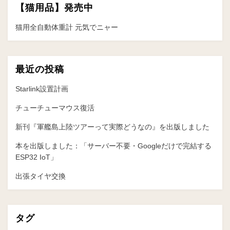
【猫用品】発売中
シ
ョ
猫用全自動体重計 元気でニャー
ン
最近の投稿
Starlink設置計画
チューチューマウス復活
新刊『軍艦島上陸ツアーって実際どうなの』を出版しました
本を出版しました：「サーバー不要・Googleだけで完結する
ESP32 IoT」
出張タイヤ交換
タグ