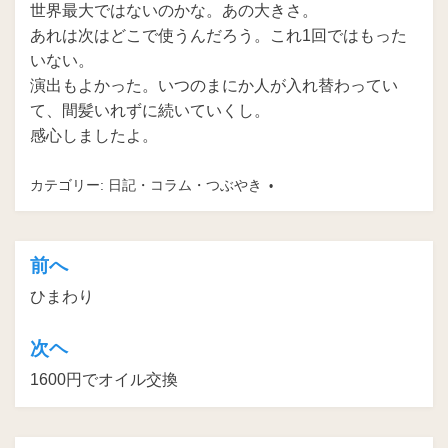
世界最大ではないのかな。あの大きさ。
あれは次はどこで使うんだろう。これ1回ではもった
いない。
演出もよかった。いつのまにか人が入れ替わってい
て、間髪いれずに続いていくし。
感心しましたよ。
カテゴリー:
日記・コラム・つぶやき
前へ
投
ひまわり
稿
ナ
次ヘ
ビ
1600円でオイル交換
ゲ
ー