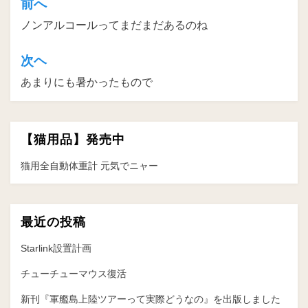
前へ
投
ノンアルコールってまだまだあるのね
稿
ナ
次ヘ
ビ
あまりにも暑かったもので
ゲ
ー
【猫用品】発売中
シ
ョ
猫用全自動体重計 元気でニャー
ン
最近の投稿
Starlink設置計画
チューチューマウス復活
新刊『軍艦島上陸ツアーって実際どうなの』を出版しました