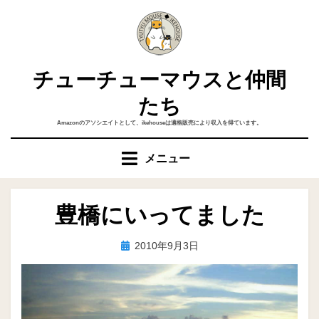
コ
ン
テ
ン
チューチューマウスと仲間
ツ
へ
たち
移
Amazonのアソシエイトとして、ikehouseは適格販売により収入を得ています。
動
す
メニュー
る
豊橋にいってました
投
投稿者
2010年9月3日
ike
稿
日: