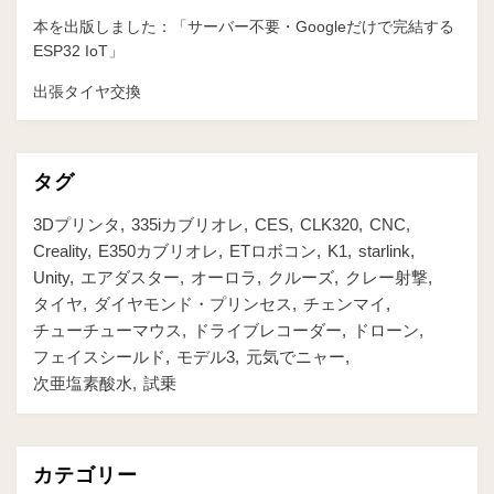
本を出版しました：「サーバー不要・Googleだけで完結する
ESP32 IoT」
出張タイヤ交換
タグ
3Dプリンタ
335iカブリオレ
CES
CLK320
CNC
Creality
E350カブリオレ
ETロボコン
K1
starlink
Unity
エアダスター
オーロラ
クルーズ
クレー射撃
タイヤ
ダイヤモンド・プリンセス
チェンマイ
チューチューマウス
ドライブレコーダー
ドローン
フェイスシールド
モデル3
元気でニャー
次亜塩素酸水
試乗
カテゴリー