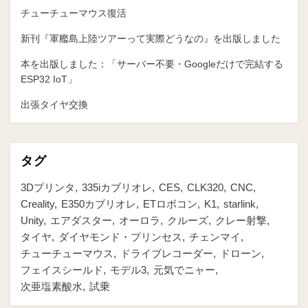
チューチューマウス復活
新刊『軍艦島上陸ツアーって実際どうなの』を出版しました
本を出版しました：「サーバー不要・Googleだけで完結する
ESP32 IoT」
出張タイヤ交換
タグ
3Dプリンタ
335iカブリオレ
CES
CLK320
CNC
Creality
E350カブリオレ
ETロボコン
K1
starlink
Unity
エアダスター
オーロラ
クルーズ
クレー射撃
タイヤ
ダイヤモンド・プリンセス
チェンマイ
チューチューマウス
ドライブレコーダー
ドローン
フェイスシールド
モデル3
元気でニャー
次亜塩素酸水
試乗