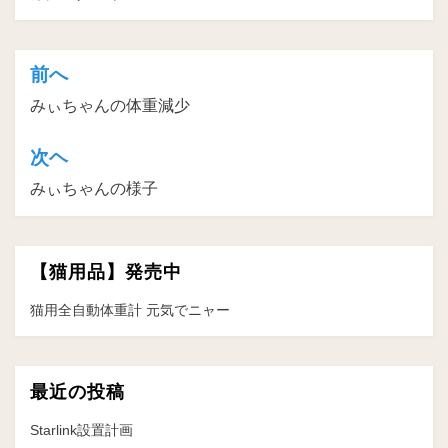
前へ
投
みぃちゃんの体重減少
稿
ナ
次ヘ
ビ
みぃちゃんの様子
ゲ
ー
【猫用品】発売中
シ
ョ
猫用全自動体重計 元気でニャー
ン
最近の投稿
Starlink設置計画