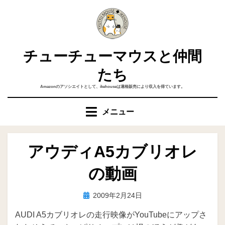
コ
ン
テ
ン
チューチューマウスと仲間
ツ
へ
たち
移
Amazonのアソシエイトとして、ikehouseは適格販売により収入を得ています。
動
す
メニュー
る
アウディA5カブリオレ
の動画
投
投稿者
2009年2月24日
ike
稿
AUDI A5カブリオレの走行映像がYouTubeにアップさ
日: