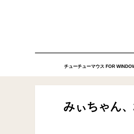
コ
ン
テ
ン
ツ
へ
移
チューチューマウス FOR WIND
動
す
る
みぃちゃん、