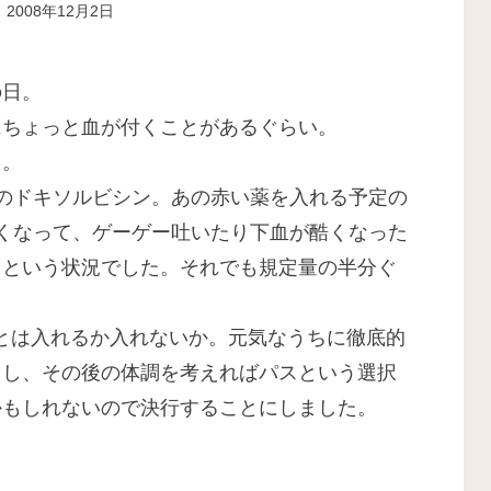
投
投稿者
2008年12月2日
ike
稿
:
の日。
にちょっと血が付くことがあるぐらい。
し。
のドキソルビシン。あの赤い薬を入れる予定の
くなって、ゲーゲー吐いたり下血が酷くなった
、という状況でした。それでも規定量の半分ぐ
とは入れるか入れないか。元気なうちに徹底的
るし、その後の体調を考えればパスという選択
かもしれないので決行することにしました。