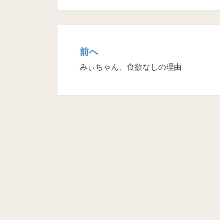
前へ
投
みぃちゃん、食欲なしの理由
稿
ナ
ビ
ゲ
ー
シ
ョ
ン