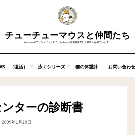
チューチューマウスと仲間たち
Amazonのアソシエイトとして、ikehouseは適格販売により収入を得ています。
OWS （復活）
泳ぐシリーズ
猫の体重計
お問い合わ
センターの診断書
投
投稿者
2009年1月28日
ike
稿