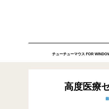
コ
ン
テ
ン
ツ
へ
移
チューチューマウス FOR WIND
動
す
る
高度医療