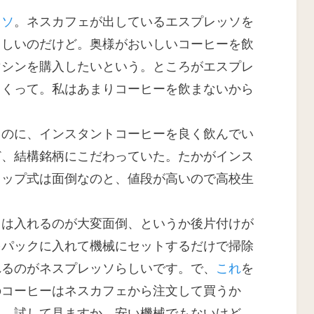
:
ッソ
。ネスカフェが出しているエスプレッソを
らしいのだけど。奥様がおいしいコーヒーを飲
マシンを購入したいという。ところがエスプレ
しくって。私はあまりコーヒーを飲まないから
うのに、インスタントコーヒーを良く飲んでい
ど、結構銘柄にこだわっていた。たかがインス
リップ式は面倒なのと、値段が高いので高校生
ソは入れるのが大変面倒、というか後片付けが
をパックに入れて機械にセットするだけで掃除
れるのがネスプレッソらしいです。で、
これ
を
のコーヒーはネスカフェから注文して買うか
ま、試して見ますか。安い機械でもないけど、