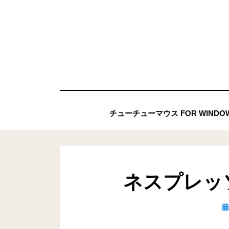
コ
ン
テ
ン
ツ
へ
移
チューチューマウス FOR WIND
動
す
る
ネスプレッ