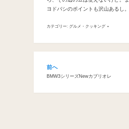
ヨドバシのポイントも沢山あるし
カテゴリー:
グルメ・クッキング
前へ
投
BMW3シリーズNewカブリオレ
稿
ナ
ビ
ゲ
ー