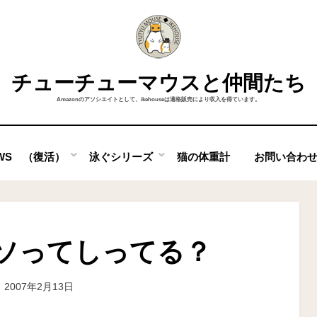
チューチューマウスと仲間たち
Amazonのアソシエイトとして、ikehouseは適格販売により収入を得ています。
OWS （復活）
泳ぐシリーズ
猫の体重計
お問い合わ
ソってしってる？
投
投稿者
2007年2月13日
ike
稿