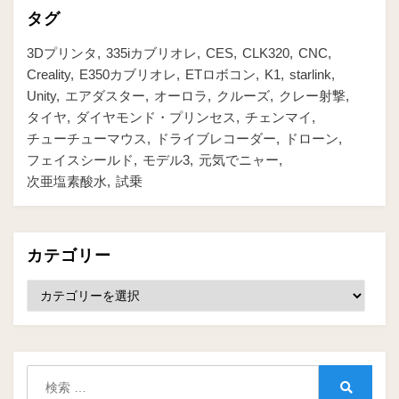
タグ
3Dプリンタ
335iカブリオレ
CES
CLK320
CNC
Creality
E350カブリオレ
ETロボコン
K1
starlink
Unity
エアダスター
オーロラ
クルーズ
クレー射撃
タイヤ
ダイヤモンド・プリンセス
チェンマイ
チューチューマウス
ドライブレコーダー
ドローン
フェイスシールド
モデル3
元気でニャー
次亜塩素酸水
試乗
カテゴリー
カ
テ
ゴ
リ
ー
検
索: