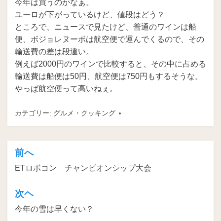
今年は買うのかなぁ。
ユーロが下がっているけど、値段はどう？
ところで、ニュースで見たけど、普通のワインは船
便、ボジョレヌーボは航空便で運んでくるので、その
輸送費の差は段違い。
例えば2000円のワインで比較すると、その中に占める
輸送費は船便は50円、航空便は750円もするそうな。
やっぱ航空便って高いねぇ。
カテゴリー:
グルメ・クッキング
前へ
投
ETロボコン チャンピオンシップ大会
稿
ナ
次ヘ
ビ
今年の雪は早くない？
ゲ