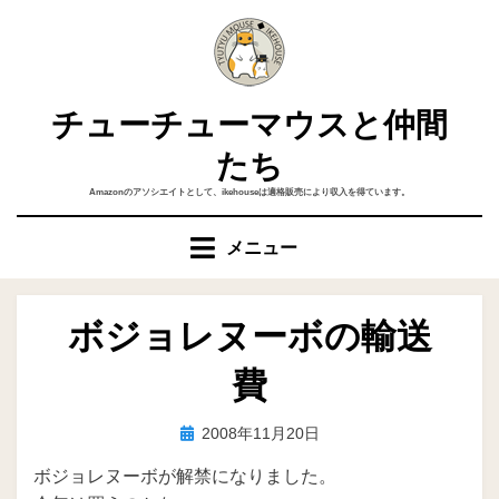
コ
ン
テ
ン
チューチューマウスと仲間
ツ
へ
たち
移
Amazonのアソシエイトとして、ikehouseは適格販売により収入を得ています。
動
す
メニュー
る
ボジョレヌーボの輸送
費
投
投稿者
2008年11月20日
ike
稿
ボジョレヌーボが解禁になりました。
日: