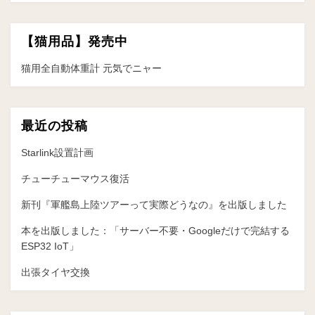
ー
【猫用品】発売中
シ
ョ
猫用全自動体重計 元気でニャー
ン
最近の投稿
Starlink設置計画
チューチューマウス復活
新刊『軍艦島上陸ツアーって実際どうなの』を出版しました
本を出版しました：「サーバー不要・Googleだけで完結する
ESP32 IoT」
出張タイヤ交換