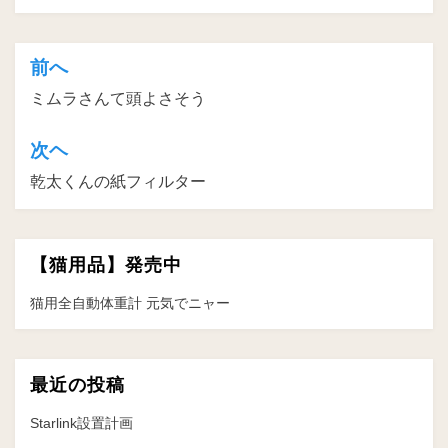
前へ
投
ミムラさんて頭よさそう
稿
ナ
次ヘ
ビ
乾太くんの紙フィルター
ゲ
ー
【猫用品】発売中
シ
ョ
猫用全自動体重計 元気でニャー
ン
最近の投稿
Starlink設置計画