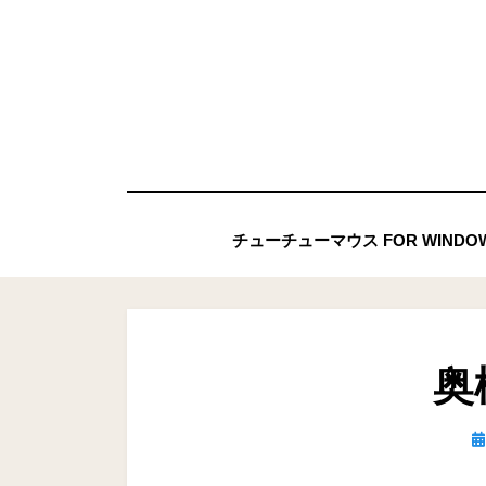
コ
ン
テ
ン
ツ
へ
移
チューチューマウス FOR WIND
動
す
る
奥