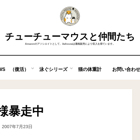
チューチューマウスと仲間たち
Amazonのアソシエイトとして、ikehouseは適格販売により収入を得ています。
OWS （復活）
泳ぐシリーズ
猫の体重計
お問い合わ
様暴走中
投
投稿者
2007年7月23日
ike
稿