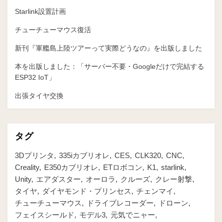
Starlink設置計画
チューチューマウス復活
新刊『軍艦島上陸ツアーって実際どうなの』を出版しました
本を出版しました：「サーバー不要・Googleだけで完結する
ESP32 IoT」
出張タイヤ交換
タグ
3Dプリンタ
335iカブリオレ
CES
CLK320
CNC
Creality
E350カブリオレ
ETロボコン
K1
starlink
Unity
エアダスター
オーロラ
クルーズ
クレー射撃
タイヤ
ダイヤモンド・プリンセス
チェンマイ
チューチューマウス
ドライブレコーダー
ドローン
フェイスシールド
モデル3
元気でニャー