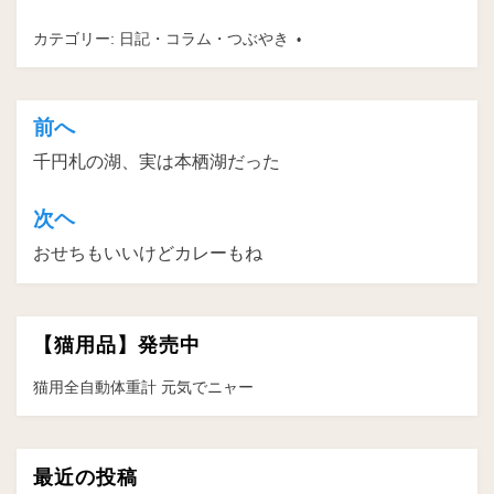
カテゴリー:
日記・コラム・つぶやき
前へ
投
千円札の湖、実は本栖湖だった
稿
ナ
次ヘ
ビ
おせちもいいけどカレーもね
ゲ
ー
【猫用品】発売中
シ
ョ
猫用全自動体重計 元気でニャー
ン
最近の投稿