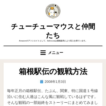
コ
ン
テ
ン
チューチューマウスと仲間
ツ
へ
たち
移
Amazonのアソシエイトとして、ikehouseは適格販売により収入を得ています。
動
す
メニュー
る
箱根駅伝の観戦方法
投
投稿者
2008年1月3日
ike
稿
毎年正月の箱根駅伝、たぶん、関東、特に国道１号線
日:
沿いに住む人達はこんな風に観戦しているはずです。
そんな観戦の一部始終をストーリーにまとめてみまし