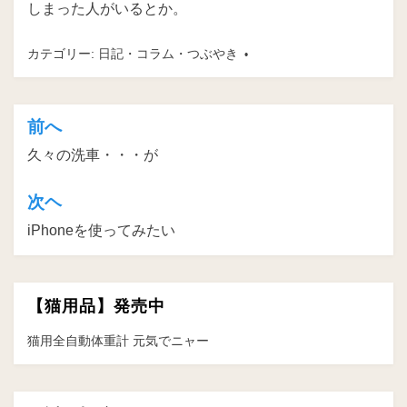
しまった人がいるとか。
カテゴリー:
日記・コラム・つぶやき
前へ
投
久々の洗車・・・が
稿
ナ
次ヘ
ビ
iPhoneを使ってみたい
ゲ
ー
【猫用品】発売中
シ
ョ
猫用全自動体重計 元気でニャー
ン