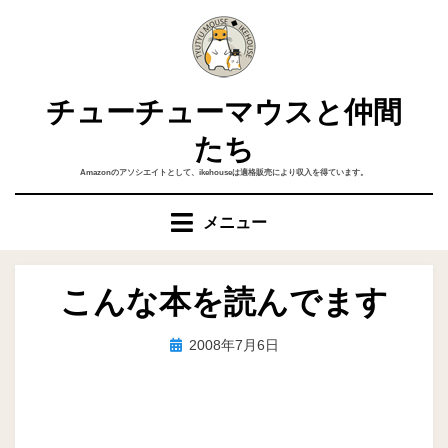
コ
ン
テ
ン
チューチューマウスと仲間
ツ
へ
たち
移
Amazonのアソシエイトとして、ikehouseは適格販売により収入を得ています。
動
す
メニュー
る
こんな本を読んでます
投
投稿者
2008年7月6日
ike
稿
日: