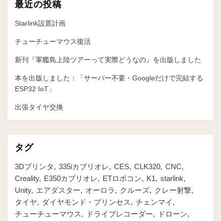
最近の投稿
Starlink設置計画
チューチューマウス復活
新刊『軍艦島上陸ツアーって実際どうなの』を出版しました
本を出版しました：「サーバー不要・Googleだけで完結する
ESP32 IoT」
出張タイヤ交換
タグ
3Dプリンタ
335iカブリオレ
CES
CLK320
CNC
Creality
E350カブリオレ
ETロボコン
K1
starlink
Unity
エアダスター
オーロラ
クルーズ
クレー射撃
タイヤ
ダイヤモンド・プリンセス
チェンマイ
チューチューマウス
ドライブレコーダー
ドローン