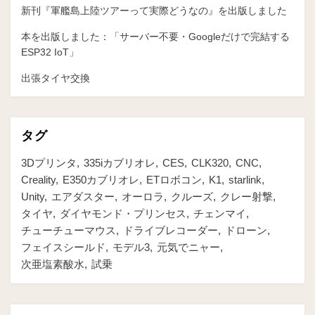
新刊『軍艦島上陸ツアーって実際どうなの』を出版しました
本を出版しました：「サーバー不要・Googleだけで完結する
ESP32 IoT」
出張タイヤ交換
タグ
3Dプリンタ
335iカブリオレ
CES
CLK320
CNC
Creality
E350カブリオレ
ETロボコン
K1
starlink
Unity
エアダスター
オーロラ
クルーズ
クレー射撃
タイヤ
ダイヤモンド・プリンセス
チェンマイ
チューチューマウス
ドライブレコーダー
ドローン
フェイスシールド
モデル3
元気でニャー
次亜塩素酸水
試乗