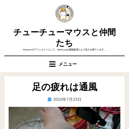
コ
ン
テ
ン
チューチューマウスと仲間
ツ
へ
たち
移
Amazonのアソシエイトとして、ikehouseは適格販売により収入を得ています。
動
す
メニュー
る
足の疲れは通風
投
投稿者
2010年7月23日
ike
稿
日: