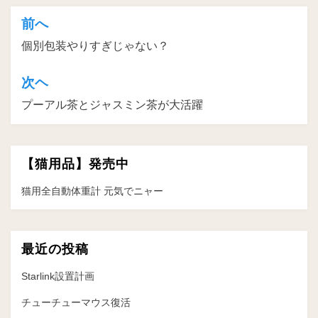
前へ
投
個別包装やりすぎじゃない？
稿
ナ
次ヘ
ビ
プーアル茶とジャスミン茶が大活躍
ゲ
ー
【猫用品】発売中
シ
ョ
猫用全自動体重計 元気でニャー
ン
最近の投稿
Starlink設置計画
チューチューマウス復活