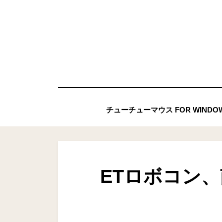
コ
ン
テ
ン
ツ
へ
移
チューチューマウス FOR WIND
動
す
る
ETロボコン