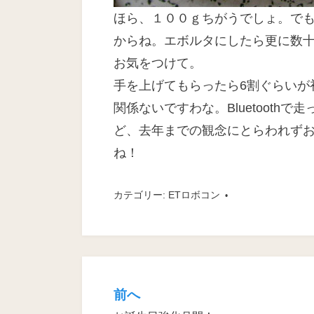
ほら、１００ｇちがうでしょ。でも
からね。エボルタにしたら更に数
お気をつけて。
手を上げてもらったら6割ぐらいが
関係ないですわな。Bluetoot
ど、去年までの観念にとらわれず
ね！
カテゴリー:
ETロボコン
前へ
投