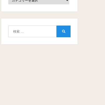
テ
ゴ
リ
ー
検
索:
検
索