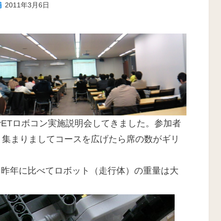
投
投稿者
2011年3月6日
ike
稿
:
ETロボコン実施説明会してきました。参加者
り集まりましてコースを広げたら席の数がギリ
、昨年に比べてロボット（走行体）の重量は大