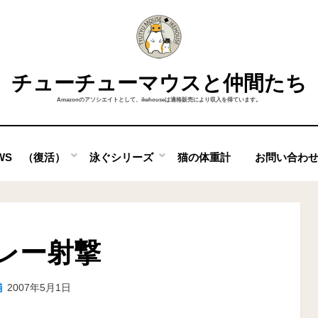
チューチューマウスと仲間たち
Amazonのアソシエイトとして、ikehouseは適格販売により収入を得ています。
OWS （復活）
泳ぐシリーズ
猫の体重計
お問い合わ
レー射撃
投
投稿者
2007年5月1日
ike
稿