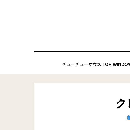
コ
ン
テ
ン
ツ
へ
移
チューチューマウス FOR WIND
動
す
る
ク