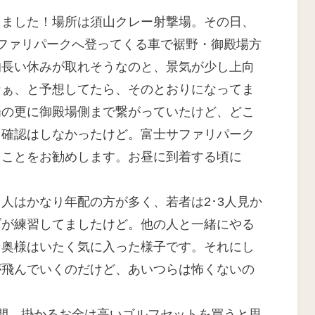
:
りました！場所は須山クレー射撃場。その日、
ファリパークへ登ってくる車で裾野・御殿場方
的長い休みが取れそうなのと、景気が少し上向
なぁ、と予想してたら、そのとおりになってま
場の更に御殿場側まで繋がっていたけど、どこ
て確認はしなかったけど。富士サファリパーク
ることをお勧めします。お昼に到着する頃に
人はかなり年配の方が多く、若者は2･3人見か
ブが練習してましたけど。他の人と一緒にやる
ら奥様はいたく気に入った様子です。それにし
が飛んでいくのだけど、あいつらは怖くないの
。
間。掛かるお金は高いゴルフセットを買うと思