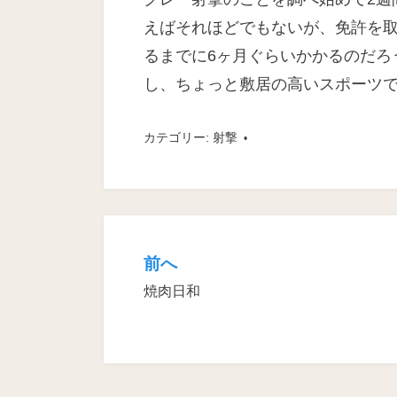
えばそれほどでもないが、免許を
るまでに6ヶ月ぐらいかかるのだろ
し、ちょっと敷居の高いスポーツ
カテゴリー:
射撃
前へ
投
焼肉日和
稿
ナ
ビ