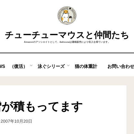
チューチューマウスと仲間たち
Amazonのアソシエイトとして、ikehouseは適格販売により収入を得ています。
OWS （復活）
泳ぐシリーズ
猫の体重計
お問い合わ
雪が積もってます
投稿者
2007年10月20日
ike