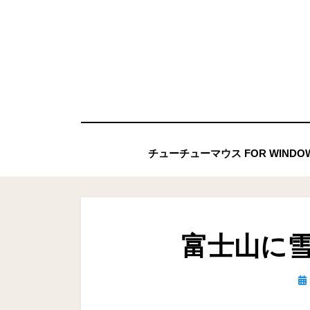
コ
ン
テ
ン
ツ
へ
移
チューチューマウス FOR WIND
動
す
る
富士山に
投
稿