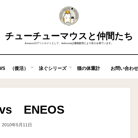
チューチューマウスと仲間たち
Amazonのアソシエイトとして、ikehouseは適格販売により収入を得ています。
OWS （復活）
泳ぐシリーズ
猫の体重計
お問い合わ
vs ENEOS
投
投稿者
2010年5月11日
ike
稿