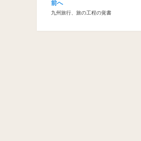
前へ
投
九州旅行、旅の工程の覚書
稿
ナ
ビ
ゲ
ー
シ
ョ
ン