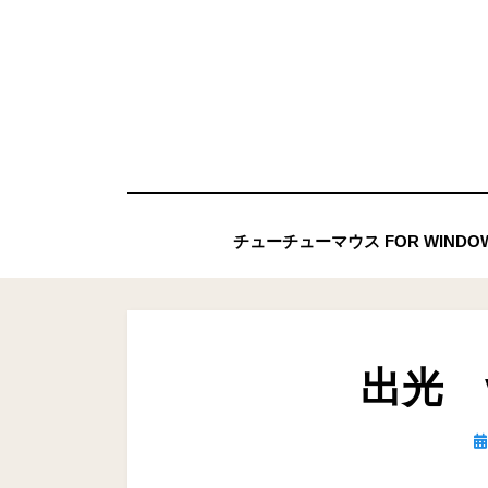
コ
ン
テ
ン
ツ
へ
移
チューチューマウス FOR WIND
動
す
る
出光 