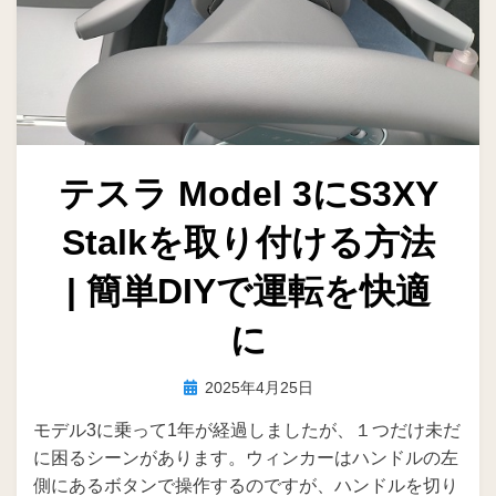
テスラ Model 3にS3XY
Stalkを取り付ける方法
| 簡単DIYで運転を快適
に
投
投稿者
2025年4月25日
ike
稿
モデル3に乗って1年が経過しましたが、１つだけ未だ
日:
に困るシーンがあります。ウィンカーはハンドルの左
側にあるボタンで操作するのですが、ハンドルを切り