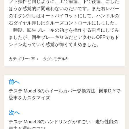
フト操作と同じように、上で前進、下で後進、にした
ほうが感覚的に間違わないみたいです。また右レバー
のボタン押しはオートパイロットにして、ハンドルの
右ダイヤル押しはクルーズコントロールにしました。
一時期、回生ブレーキの効きを操作する割当にしてみ
ましたが、回生ブレーキ０％だとアクセルOFFでもド
ンドン走っていく感覚が怖くて止めました。
カテゴリー:
車
タグ:
モデル3
前へ
投
テスラ Model 3のホイールカバー交換方法 | 簡単DIYで
稿
愛車をカスタマイズ
ナ
ビ
次ヘ
ゲ
テスラ Model 3のハンドリングがすごい！走行性能の
魅力と運転のコツ