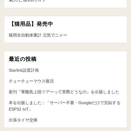
ー
シ
ョ
【猫用品】発売中
ン
猫用全自動体重計 元気でニャー
最近の投稿
Starlink設置計画
チューチューマウス復活
新刊『軍艦島上陸ツアーって実際どうなの』を出版しました
本を出版しました：「サーバー不要・Googleだけで完結する
ESP32 IoT」
出張タイヤ交換