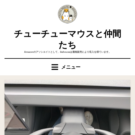
コ
ン
テ
ン
チューチューマウスと仲間
ツ
へ
たち
移
Amazonのアソシエイトとして、ikehouseは適格販売により収入を得ています。
動
す
メニュー
る