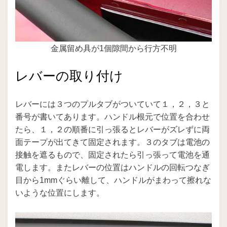
金属留め具が1個隙間から行方不明
レバーの取り付け
レバーには３つのプルタブがついていて１，２，３と
番号が書いてあります。ハンドル根元で位置を合わせ
たら、１，２の順番に引っ張るとレバーがズレずに両
面テープが出てきて固定されます。３のタブは電池の
接触を遮るもので、固定されたら引っ張って電池を通
電します。またレバーの位置はハンドルの回転つなぎ
目から1mmぐらい離して、ハンドルがまわって擦れな
いような位置にします。