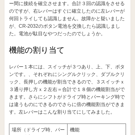
ー間に接続を確立させます。合計３回の認識をさせる
のですが、右レバーはすぐに確立したのに左レバーが
何回トライしても認識しません。故障かと疑いました
が、CR-2032のボタン電池を交換したら認識しまし
た。電池が駄目なやつだったのでしょうか。
機能の割り当て
レバー１本には、スイッチが３つあり、上、下、ボタ
ンです。、それぞれにシングルクリック、ダブルクリ
ック、長押しの機能が割当できるので、３スイッチｘ
３通り押し方ｘ２左右＝合計で１８個の機能割当がで
きます。さらにシフトがドライブ時とパーキング時で
は違うものにできるのでさらに倍の機能割当ができま
す。左レバーはこんな割り当てにしてみました。
場所（ドライブ時、パー
機能