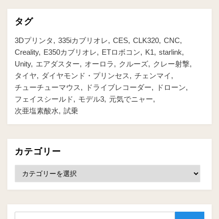
タグ
3Dプリンタ
335iカブリオレ
CES
CLK320
CNC
Creality
E350カブリオレ
ETロボコン
K1
starlink
Unity
エアダスター
オーロラ
クルーズ
クレー射撃
タイヤ
ダイヤモンド・プリンセス
チェンマイ
チューチューマウス
ドライブレコーダー
ドローン
フェイスシールド
モデル3
元気でニャー
次亜塩素酸水
試乗
カテゴリー
カ
テ
ゴ
リ
ー
検