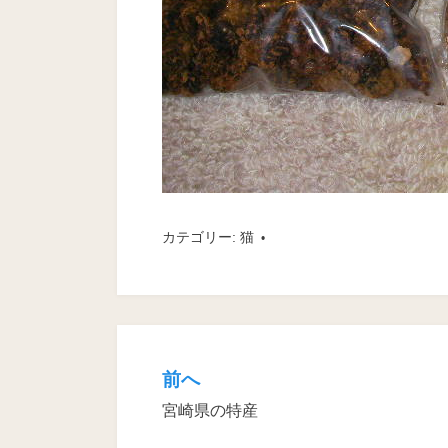
カテゴリー:
猫
前へ
投
宮崎県の特産
稿