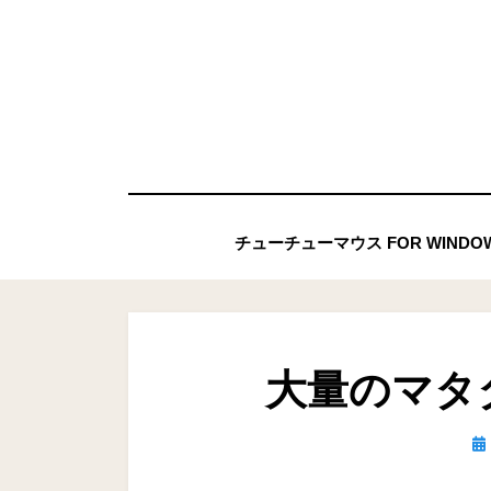
コ
ン
テ
ン
ツ
へ
移
チューチューマウス FOR WIND
動
す
る
大量のマタ
投
稿