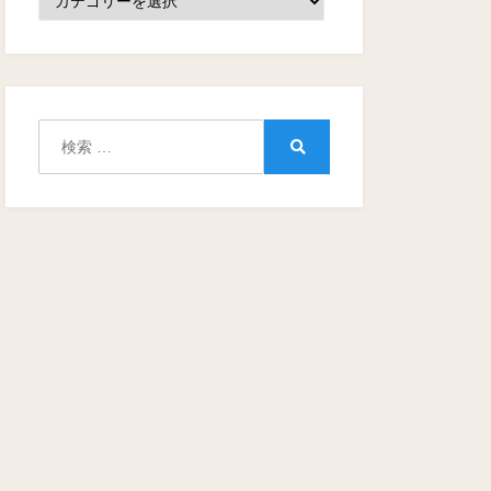
テ
ゴ
リ
ー
検
索:
検
索