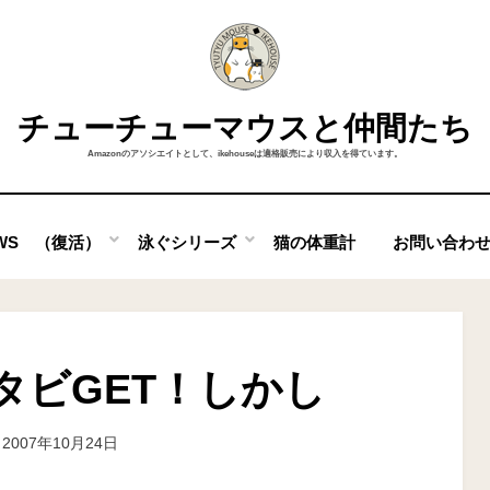
チューチューマウスと仲間たち
Amazonのアソシエイトとして、ikehouseは適格販売により収入を得ています。
OWS （復活）
泳ぐシリーズ
猫の体重計
お問い合わ
タビGET！しかし
投稿者
2007年10月24日
ike