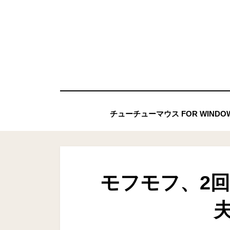
コ
ン
テ
ン
ツ
へ
移
チューチューマウス FOR WIND
動
す
る
モフモフ、2