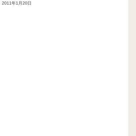
投
投稿者
2011年1月20日
ike
稿
: