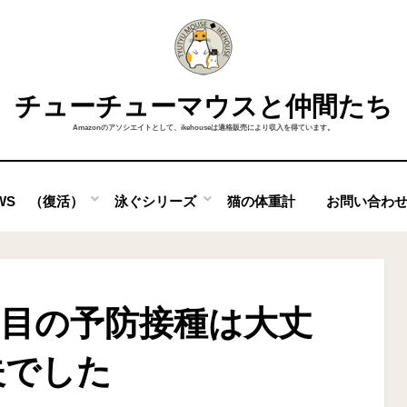
チューチューマウスと仲間たち
Amazonのアソシエイトとして、ikehouseは適格販売により収入を得ています。
OWS （復活）
泳ぐシリーズ
猫の体重計
お問い合わ
回目の予防接種は大丈
夫でした