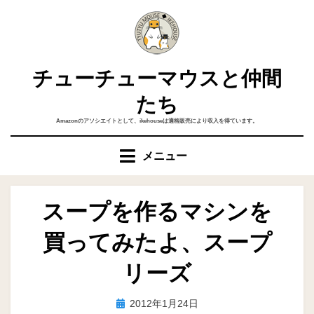
コ
ン
テ
ン
チューチューマウスと仲間
ツ
へ
たち
移
Amazonのアソシエイトとして、ikehouseは適格販売により収入を得ています。
動
す
メニュー
る
スープを作るマシンを
買ってみたよ、スープ
リーズ
投
投稿者
2012年1月24日
ike