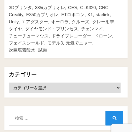
3Dプリンタ
335iカブリオレ
CES
CLK320
CNC
Creality
E350カブリオレ
ETロボコン
K1
starlink
Unity
エアダスター
オーロラ
クルーズ
クレー射撃
タイヤ
ダイヤモンド・プリンセス
チェンマイ
チューチューマウス
ドライブレコーダー
ドローン
フェイスシールド
モデル3
元気でニャー
次亜塩素酸水
試乗
カテゴリー
カ
テ
ゴ
リ
ー
検
索:
検
索