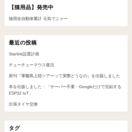
【猫用品】発売中
シ
ョ
猫用全自動体重計 元気でニャー
ン
最近の投稿
Starlink設置計画
チューチューマウス復活
新刊『軍艦島上陸ツアーって実際どうなの』を出版しました
本を出版しました：「サーバー不要・Googleだけで完結する
ESP32 IoT」
出張タイヤ交換
タグ