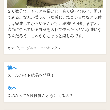
２０数分で、もっとも長いピー音が鳴って終了。開け
てみる。なんか美味そうな感じ。塩コショウなど味付
けは完成してからやるんだと。結構いい味しますわ。
適当に余っている野菜を入れて作ったらどんな味にな
るんだろう。これからちょっと楽しみです。
カテゴリー:
グルメ・クッキング
前へ
投
ストルバイト結晶を発見！
稿
ナ
次ヘ
ビ
DLNAって互換性ほんとうにあるの？
ゲ
ー