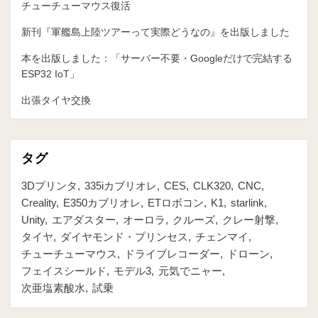
チューチューマウス復活
新刊『軍艦島上陸ツアーって実際どうなの』を出版しました
本を出版しました：「サーバー不要・Googleだけで完結する
ESP32 IoT」
出張タイヤ交換
タグ
3Dプリンタ
335iカブリオレ
CES
CLK320
CNC
Creality
E350カブリオレ
ETロボコン
K1
starlink
Unity
エアダスター
オーロラ
クルーズ
クレー射撃
タイヤ
ダイヤモンド・プリンセス
チェンマイ
チューチューマウス
ドライブレコーダー
ドローン
フェイスシールド
モデル3
元気でニャー
次亜塩素酸水
試乗