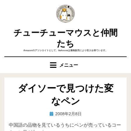
コ
ン
テ
ン
チューチューマウスと仲間
ツ
へ
たち
移
Amazonのアソシエイトとして、ikehouseは適格販売により収入を得ています。
動
す
メニュー
る
ダイソーで見つけた変
なペン
投
投稿者
2008年2月8日
ike
稿
中国語の品物を見ているうちにペンが売っているコー
日: