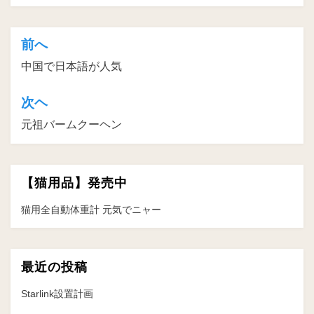
前へ
投
中国で日本語が人気
稿
ナ
次ヘ
ビ
元祖バームクーヘン
ゲ
ー
【猫用品】発売中
シ
ョ
猫用全自動体重計 元気でニャー
ン
最近の投稿
Starlink設置計画