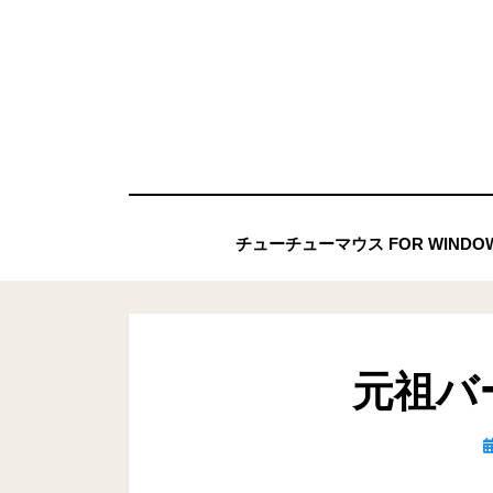
コ
ン
テ
ン
ツ
へ
移
チューチューマウス FOR WIND
動
す
る
元祖バ