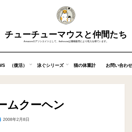
チューチューマウスと仲間たち
Amazonのアソシエイトとして、ikehouseは適格販売により収入を得ています。
OWS （復活）
泳ぐシリーズ
猫の体重計
お問い合わ
ームクーヘン
投
投稿者
2008年2月8日
ike
稿