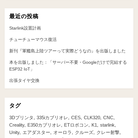
ン
最近の投稿
Starlink設置計画
チューチューマウス復活
新刊『軍艦島上陸ツアーって実際どうなの』を出版しました
本を出版しました：「サーバー不要・Googleだけで完結する
ESP32 IoT」
出張タイヤ交換
タグ
3Dプリンタ
335iカブリオレ
CES
CLK320
CNC
Creality
E350カブリオレ
ETロボコン
K1
starlink
Unity
エアダスター
オーロラ
クルーズ
クレー射撃