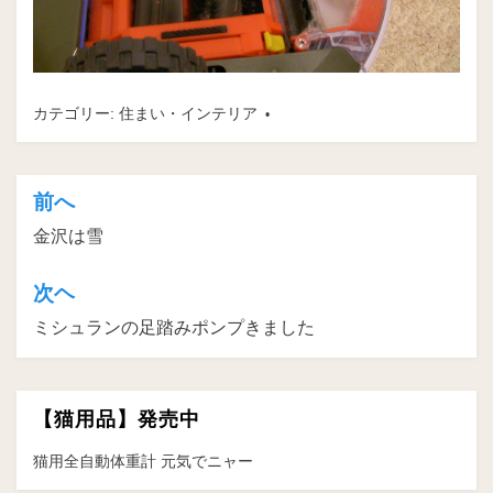
カテゴリー:
住まい・インテリア
前へ
投
金沢は雪
稿
ナ
次ヘ
ビ
ミシュランの足踏みポンプきました
ゲ
ー
【猫用品】発売中
シ
ョ
猫用全自動体重計 元気でニャー