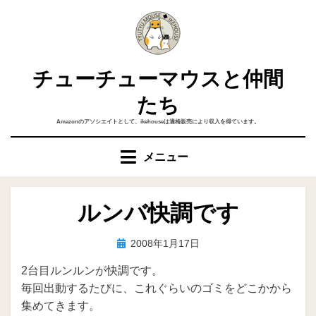
コ
ン
テ
ン
チューチューマウスと仲間
ツ
へ
たち
移
Amazonのアソシエイトとして、ikehouseは適格販売により収入を得ています。
動
す
メニュー
る
ルンバ快調です
投
投稿者
2008年1月17日
ike
稿
2台目ルンルンが快調です。
日:
毎回出動するたびに、これぐらいのゴミをどこかから
集めてきます。