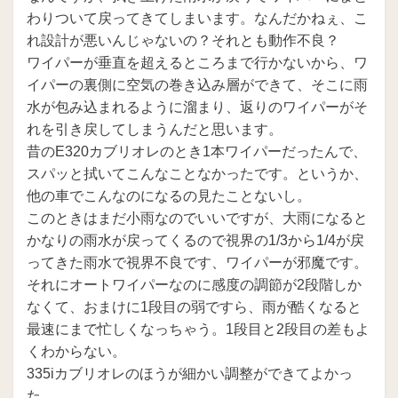
わりついて戻ってきてしまいます。なんだかねぇ、こ
れ設計が悪いんじゃないの？それとも動作不良？
ワイパーが垂直を超えるところまで行かないから、ワ
イパーの裏側に空気の巻き込み層ができて、そこに雨
水が包み込まれるように溜まり、返りのワイパーがそ
れを引き戻してしまうんだと思います。
昔のE320カブリオレのとき1本ワイパーだったんで、
スパッと拭いてこんなことなかったです。というか、
他の車でこんなのになるの見たことないし。
このときはまだ小雨なのでいいですが、大雨になると
かなりの雨水が戻ってくるので視界の1/3から1/4が戻
ってきた雨水で視界不良です、ワイパーが邪魔です。
それにオートワイパーなのに感度の調節が2段階しか
なくて、おまけに1段目の弱ですら、雨が酷くなると
最速にまで忙しくなっちゃう。1段目と2段目の差もよ
くわからない。
335iカブリオレのほうが細かい調整ができてよかっ
た。