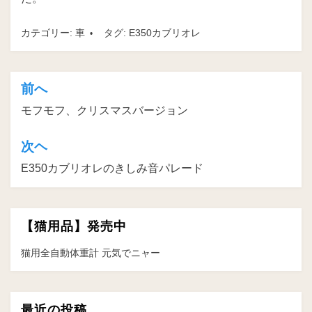
カテゴリー:
車
タグ:
E350カブリオレ
前へ
投
モフモフ、クリスマスバージョン
稿
ナ
次ヘ
ビ
E350カブリオレのきしみ音パレード
ゲ
ー
【猫用品】発売中
シ
ョ
猫用全自動体重計 元気でニャー
ン
最近の投稿