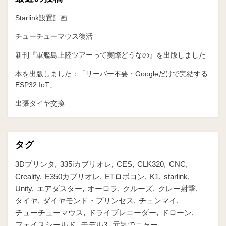
Starlink設置計画
チューチューマウス復活
新刊『軍艦島上陸ツアーって実際どうなの』を出版しました
本を出版しました：「サーバー不要・Googleだけで完結する
ESP32 IoT」
出張タイヤ交換
タグ
3Dプリンタ
335iカブリオレ
CES
CLK320
CNC
Creality
E350カブリオレ
ETロボコン
K1
starlink
Unity
エアダスター
オーロラ
クルーズ
クレー射撃
タイヤ
ダイヤモンド・プリンセス
チェンマイ
チューチューマウス
ドライブレコーダー
ドローン
フェイスシールド
モデル3
元気でニャー