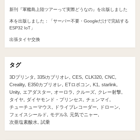
新刊『軍艦島上陸ツアーって実際どうなの』を出版しました
本を出版しました：「サーバー不要・Googleだけで完結する
ESP32 IoT」
出張タイヤ交換
タグ
3Dプリンタ
335iカブリオレ
CES
CLK320
CNC
Creality
E350カブリオレ
ETロボコン
K1
starlink
Unity
エアダスター
オーロラ
クルーズ
クレー射撃
タイヤ
ダイヤモンド・プリンセス
チェンマイ
チューチューマウス
ドライブレコーダー
ドローン
フェイスシールド
モデル3
元気でニャー
次亜塩素酸水
試乗