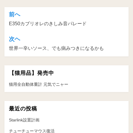
前へ
投
E350カブリオレのきしみ音パレード
稿
ナ
次ヘ
ビ
世界一辛いソース、でも病みつきになるかも
ゲ
ー
【猫用品】発売中
シ
ョ
猫用全自動体重計 元気でニャー
ン
最近の投稿
Starlink設置計画
チューチューマウス復活