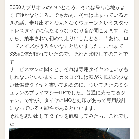
稿
E350カブリオレのいいところ、それは乗り心地がよ
日:
くて静かなところ。でもねぇ、それは止まっていると
きの話。走り出すとなんとなくウォーンというスタッ
ドレスタイヤに似たようなうなり音が聞こえます。だ
から、納車されて初めて走り出したとき、「あれ、ロ
ードノイズがうるさいな」と思いました。これまで
335iに体が慣れていたので、それと比較してのことで
す。
サービスマンに聞くと、それは専用タイヤのせいかも
しれないといいます。カタログには転がり抵抗の少な
い低燃費タイヤと書いてあるのに、ついてきたのミシ
ュランのプライマシーHPでした。普通に売ってるジ
ャン。ですが、タイヤにMOと刻印があって専用設計
になっている可能性があるといいます。
それを思い出してタイヤを観察してみたら、これでし
た。