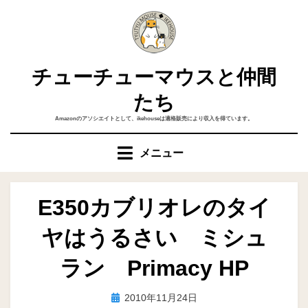
コ
ン
テ
ン
チューチューマウスと仲間
ツ
へ
たち
移
Amazonのアソシエイトとして、ikehouseは適格販売により収入を得ています。
動
す
メニュー
る
E350カブリオレのタイ
ヤはうるさい ミシュ
ラン Primacy HP
投
投稿者
2010年11月24日
ike