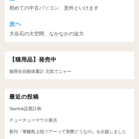
初めての中古パソコン、意外といけます
稿
ナ
次ヘ
ビ
大谷石の大空間、なかなかの迫力
ゲ
ー
【猫用品】発売中
シ
ョ
猫用全自動体重計 元気でニャー
ン
最近の投稿
Starlink設置計画
チューチューマウス復活
新刊『軍艦島上陸ツアーって実際どうなの』を出版しました