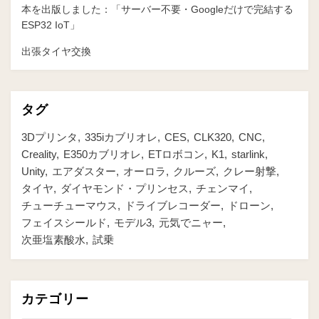
本を出版しました：「サーバー不要・Googleだけで完結する
ESP32 IoT」
出張タイヤ交換
タグ
3Dプリンタ
335iカブリオレ
CES
CLK320
CNC
Creality
E350カブリオレ
ETロボコン
K1
starlink
Unity
エアダスター
オーロラ
クルーズ
クレー射撃
タイヤ
ダイヤモンド・プリンセス
チェンマイ
チューチューマウス
ドライブレコーダー
ドローン
フェイスシールド
モデル3
元気でニャー
次亜塩素酸水
試乗
カテゴリー