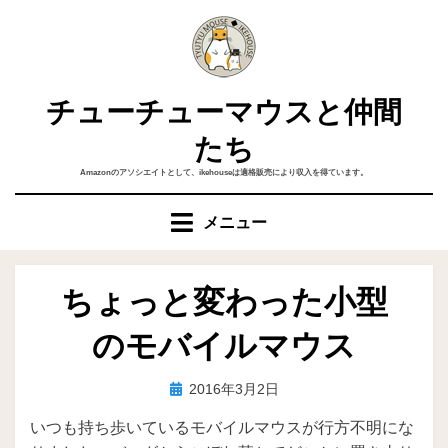
コ
ン
テ
ン
チューチューマウスと仲間
ツ
へ
たち
移
Amazonのアソシエイトとして、ikehouseは適格販売により収入を得ています。
動
す
メニュー
る
ちょっと変わった小型
のモバイルマウス
投
投稿者
2016年3月2日
ike
稿
いつも持ち歩いているモバイルマウスが行方不明にな
日: